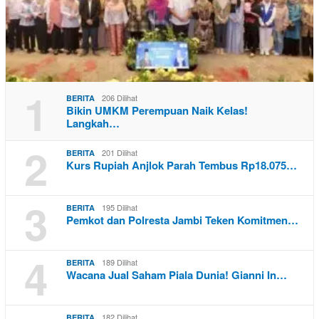
1
206 Dilihat
BERITA
Bikin UMKM Perempuan Naik Kelas!
Langkah…
2
201 Dilihat
BERITA
Kurs Rupiah Anjlok Parah Tembus Rp18.075…
3
195 Dilihat
BERITA
Pemkot dan Polresta Jambi Teken Komitmen…
4
189 Dilihat
BERITA
Wacana Jual Saham Piala Dunia! Gianni In…
182 Dilihat
BERITA