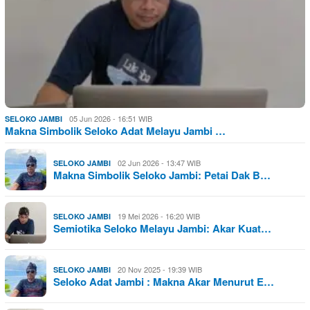
05 Jun 2026 - 16:51 WIB
SELOKO JAMBI
Makna Simbolik Seloko Adat Melayu Jambi …
02 Jun 2026 - 13:47 WIB
SELOKO JAMBI
Makna Simbolik Seloko Jambi: Petai Dak B…
19 Mei 2026 - 16:20 WIB
SELOKO JAMBI
Semiotika Seloko Melayu Jambi: Akar Kuat…
20 Nov 2025 - 19:39 WIB
SELOKO JAMBI
Seloko Adat Jambi : Makna Akar Menurut E…