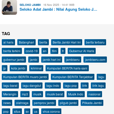
16 Nov 2025 - 14:41 WIB
SELOKO JAMBI
Seloko Adat Jambi : Nilai Agung Seloko J…
TAG
al haris
Batanghari
berita
Berita Jambi Hari Ini
berita terbaru
berita terkini
covid-19
en
film
fr
Gubernur Al Haris
gubernur jambi
jambi
jambi hari ini
jambiseru
jambiseru.com
jp
kota jambi
kriminal
Kumpulan BERITA haris-sani
Kumpulan BERITA muaro jambi
Kumpulan BERITA Tanjabbar
lagu
lagu barat
lagu dangdut
lagu indo
lagu pop
lirik
lirik lagu
Merangin
mp3
musik
musik barat
Musik Indo
nasional
news
olahraga
pemprov jambi
pilgub jambi
Pilkada Jambi
pop
situs
sv
us
virus corona