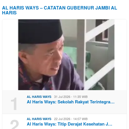
AL HARIS WAYS – CATATAN GUBERNUR JAMBI AL
HARIS
1
31 Jul 2026 - 11:35 WIB
AL HARIS WAYS
Al Haris Ways: Sekolah Rakyat Terintegra…
2
22 Jul 2026 - 14:07 WIB
AL HARIS WAYS
Al Haris Ways: Titip Derajat Kesehatan J…