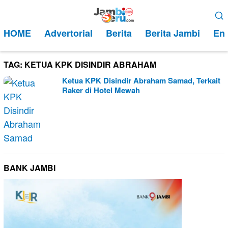
Loncat
Menu
ke
Mobile
HOME
Advertorial
Berita
Berita Jambi
Ent
konten
TAG:
KETUA KPK DISINDIR ABRAHAM
Ketua KPK Disindir Abraham Samad, Terkait
Raker di Hotel Mewah
BANK JAMBI