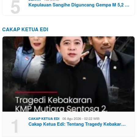
5
Kepulauan Sangihe Diguncang Gempa M 5,2 …
CAKAP KETUA EDI
1
06 Agu 2026 - 02:22 WIB
CAKAP KETUA EDI
Cakap Ketua Edi: Tentang Tragedy Kebakar…