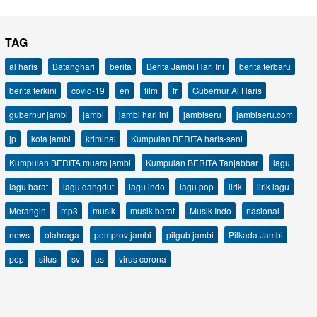
TAG
al haris
Batanghari
berita
Berita Jambi Hari Ini
berita terbaru
berita terkini
covid-19
en
film
fr
Gubernur Al Haris
gubernur jambi
jambi
jambi hari ini
jambiseru
jambiseru.com
jp
kota jambi
kriminal
Kumpulan BERITA haris-sani
Kumpulan BERITA muaro jambi
Kumpulan BERITA Tanjabbar
lagu
lagu barat
lagu dangdut
lagu indo
lagu pop
lirik
lirik lagu
Merangin
mp3
musik
musik barat
Musik Indo
nasional
news
olahraga
pemprov jambi
pilgub jambi
Pilkada Jambi
pop
situs
sv
us
virus corona