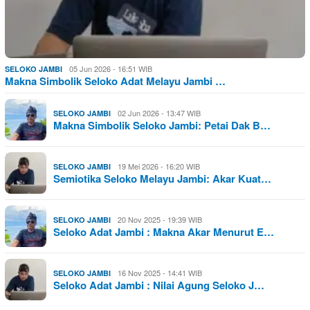
05 Jun 2026 - 16:51 WIB
SELOKO JAMBI
Makna Simbolik Seloko Adat Melayu Jambi …
02 Jun 2026 - 13:47 WIB
SELOKO JAMBI
Makna Simbolik Seloko Jambi: Petai Dak B…
19 Mei 2026 - 16:20 WIB
SELOKO JAMBI
Semiotika Seloko Melayu Jambi: Akar Kuat…
20 Nov 2025 - 19:39 WIB
SELOKO JAMBI
Seloko Adat Jambi : Makna Akar Menurut E…
16 Nov 2025 - 14:41 WIB
SELOKO JAMBI
Seloko Adat Jambi : Nilai Agung Seloko J…