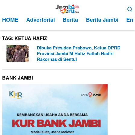
Loncat
Menu
ke
Mobile
HOME
Advertorial
Berita
Berita Jambi
Ent
konten
TAG:
KETUA HAFIZ
Dibuka Presiden Prabowo, Ketua DPRD
Provinsi Jambi M Hafiz Fattah Hadiri
Rakornas di Sentul
BANK JAMBI