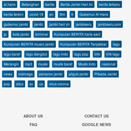
al haris
Batanghari
berita
Berita Jambi Hari Ini
berita terbaru
berita terkini
covid-19
en
film
fr
Gubernur Al Haris
gubernur jambi
jambi
jambi hari ini
jambiseru
jambiseru.com
jp
kota jambi
kriminal
Kumpulan BERITA haris-sani
Kumpulan BERITA muaro jambi
Kumpulan BERITA Tanjabbar
lagu
lagu barat
lagu dangdut
lagu indo
lagu pop
lirik
lirik lagu
Merangin
mp3
musik
musik barat
Musik Indo
nasional
news
olahraga
pemprov jambi
pilgub jambi
Pilkada Jambi
pop
situs
sv
us
virus corona
ABOUT US
CONTACT US
FAQ
GOOGLE NEWS