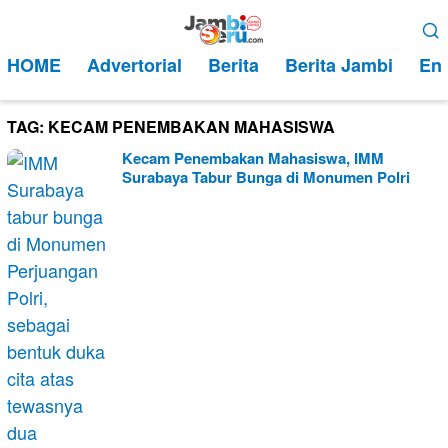
Loncat
Menu
ke
Mobile
HOME
Advertorial
Berita
Berita Jambi
Ent
konten
TAG:
KECAM PENEMBAKAN MAHASISWA
Kecam Penembakan Mahasiswa, IMM
Surabaya Tabur Bunga di Monumen Polri