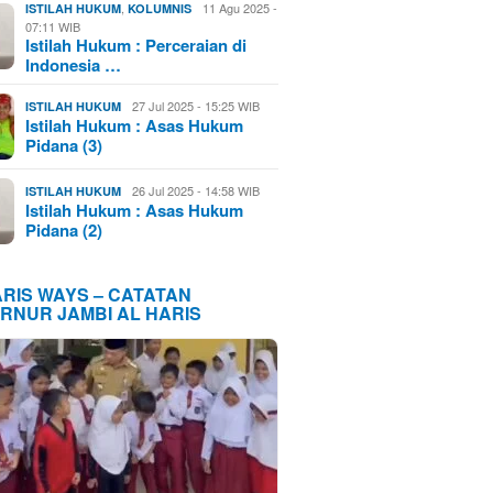
,
11 Agu 2025 -
ISTILAH HUKUM
KOLUMNIS
07:11 WIB
Istilah Hukum : Perceraian di
Indonesia …
27 Jul 2025 - 15:25 WIB
ISTILAH HUKUM
Istilah Hukum : Asas Hukum
Pidana (3)
26 Jul 2025 - 14:58 WIB
ISTILAH HUKUM
Istilah Hukum : Asas Hukum
Pidana (2)
ARIS WAYS – CATATAN
RNUR JAMBI AL HARIS