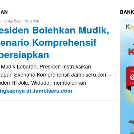
RAN
BANK
Eri
03 Apr 2020 - 12:09 WIB
A
esiden Bolehkan Mudik,
Saputra
enario Komprehensif
persiapkan
 Mudik Lebaran, Presiden Instruksikan
iapan Skenario Komprehensif Jambiseru.com –
iden RI Joko Widodo, membolehkan
engkapnya di Jambiseru.com