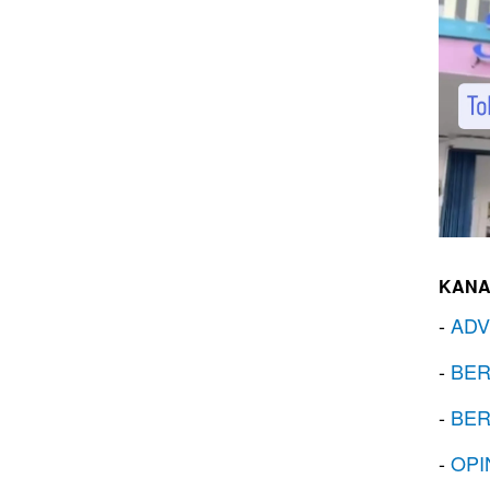
KANA
-
ADV
-
BER
-
BER
-
OPI