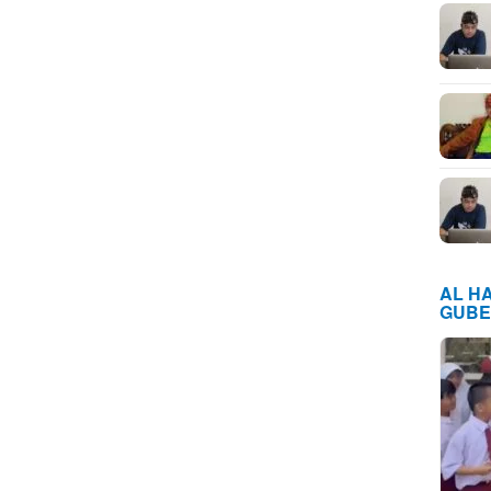
AL H
GUBE