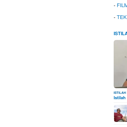
-
FIL
-
TEK
ISTI
ISTILA
Istila