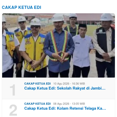
CAKAP KETUA EDI
1
10 Agu 2026 - 16:36 WIB
CAKAP KETUA EDI
Cakap Ketua Edi: Sekolah Rakyat di Jambi…
2
08 Agu 2026 - 13:05 WIB
CAKAP KETUA EDI
Cakap Ketua Edi: Kolam Retensi Telaga Ka…