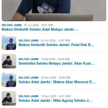
05 Jun 2026 - 16:51 WIB
SELOKO JAMBI
Makna Simbolik Seloko Adat Melayu Jambi …
02 Jun 2026 - 13:47 WIB
SELOKO JAMBI
Makna Simbolik Seloko Jambi: Petai Dak B…
19 Mei 2026 - 16:20 WIB
SELOKO JAMBI
Semiotika Seloko Melayu Jambi: Akar Kuat…
20 Nov 2025 - 19:39 WIB
SELOKO JAMBI
Seloko Adat Jambi : Makna Akar Menurut E…
16 Nov 2025 - 14:41 WIB
SELOKO JAMBI
Seloko Adat Jambi : Nilai Agung Seloko J…