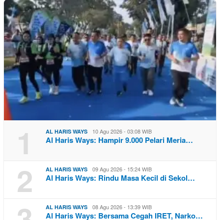
1
10 Agu 2026 - 03:08 WIB
AL HARIS WAYS
Al Haris Ways: Hampir 9.000 Pelari Meria…
2
09 Agu 2026 - 15:24 WIB
AL HARIS WAYS
Al Haris Ways: Rindu Masa Kecil di Sekol…
3
08 Agu 2026 - 13:39 WIB
AL HARIS WAYS
Al Haris Ways: Bersama Cegah IRET, Narko…