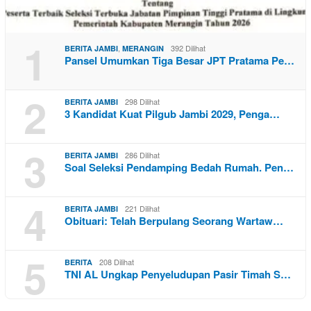
1
,
392 Dilihat
BERITA JAMBI
MERANGIN
Pansel Umumkan Tiga Besar JPT Pratama Pe…
2
298 Dilihat
BERITA JAMBI
3 Kandidat Kuat Pilgub Jambi 2029, Penga…
3
286 Dilihat
BERITA JAMBI
Soal Seleksi Pendamping Bedah Rumah. Pen…
4
221 Dilihat
BERITA JAMBI
Obituari: Telah Berpulang Seorang Wartaw…
5
208 Dilihat
BERITA
TNI AL Ungkap Penyeludupan Pasir Timah S…