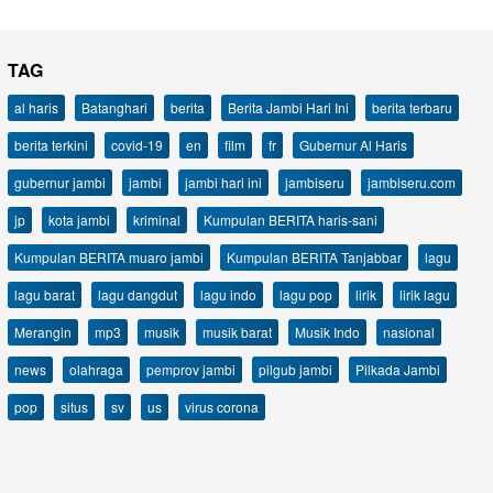
TAG
al haris
Batanghari
berita
Berita Jambi Hari Ini
berita terbaru
berita terkini
covid-19
en
film
fr
Gubernur Al Haris
gubernur jambi
jambi
jambi hari ini
jambiseru
jambiseru.com
jp
kota jambi
kriminal
Kumpulan BERITA haris-sani
Kumpulan BERITA muaro jambi
Kumpulan BERITA Tanjabbar
lagu
lagu barat
lagu dangdut
lagu indo
lagu pop
lirik
lirik lagu
Merangin
mp3
musik
musik barat
Musik Indo
nasional
news
olahraga
pemprov jambi
pilgub jambi
Pilkada Jambi
pop
situs
sv
us
virus corona