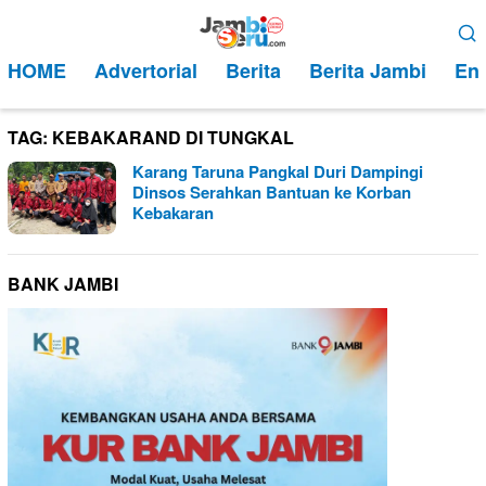
Loncat
Menu
ke
Mobile
HOME
Advertorial
Berita
Berita Jambi
Ent
konten
TAG:
KEBAKARAND DI TUNGKAL
Karang Taruna Pangkal Duri Dampingi
Dinsos Serahkan Bantuan ke Korban
Kebakaran
BANK JAMBI