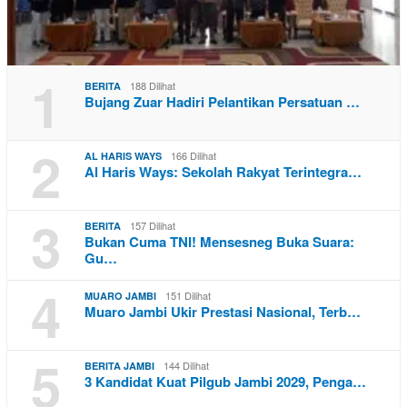
1
188 Dilihat
BERITA
Bujang Zuar Hadiri Pelantikan Persatuan …
2
166 Dilihat
AL HARIS WAYS
Al Haris Ways: Sekolah Rakyat Terintegra…
3
157 Dilihat
BERITA
Bukan Cuma TNI! Mensesneg Buka Suara:
Gu…
4
151 Dilihat
MUARO JAMBI
Muaro Jambi Ukir Prestasi Nasional, Terb…
5
144 Dilihat
BERITA JAMBI
3 Kandidat Kuat Pilgub Jambi 2029, Penga…