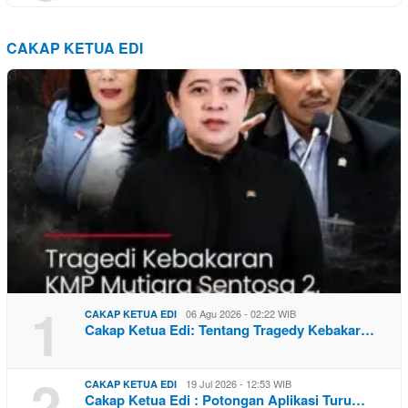
CAKAP KETUA EDI
1
06 Agu 2026 - 02:22 WIB
CAKAP KETUA EDI
Cakap Ketua Edi: Tentang Tragedy Kebakar…
2
19 Jul 2026 - 12:53 WIB
CAKAP KETUA EDI
Cakap Ketua Edi : Potongan Aplikasi Turu…