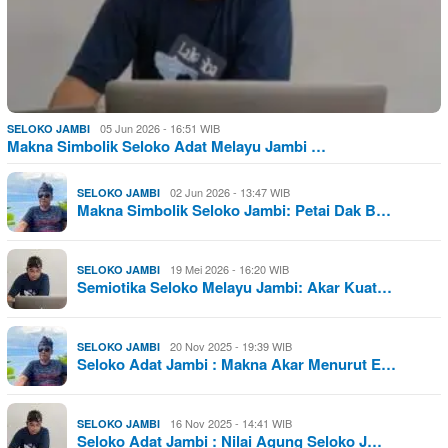
05 Jun 2026 - 16:51 WIB
SELOKO JAMBI
Makna Simbolik Seloko Adat Melayu Jambi …
02 Jun 2026 - 13:47 WIB
SELOKO JAMBI
Makna Simbolik Seloko Jambi: Petai Dak B…
19 Mei 2026 - 16:20 WIB
SELOKO JAMBI
Semiotika Seloko Melayu Jambi: Akar Kuat…
20 Nov 2025 - 19:39 WIB
SELOKO JAMBI
Seloko Adat Jambi : Makna Akar Menurut E…
16 Nov 2025 - 14:41 WIB
SELOKO JAMBI
Seloko Adat Jambi : Nilai Agung Seloko J…