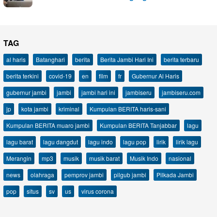
TAG
al haris
Batanghari
berita
Berita Jambi Hari Ini
berita terbaru
berita terkini
covid-19
en
film
fr
Gubernur Al Haris
gubernur jambi
jambi
jambi hari ini
jambiseru
jambiseru.com
jp
kota jambi
kriminal
Kumpulan BERITA haris-sani
Kumpulan BERITA muaro jambi
Kumpulan BERITA Tanjabbar
lagu
lagu barat
lagu dangdut
lagu indo
lagu pop
lirik
lirik lagu
Merangin
mp3
musik
musik barat
Musik Indo
nasional
news
olahraga
pemprov jambi
pilgub jambi
Pilkada Jambi
pop
situs
sv
us
virus corona