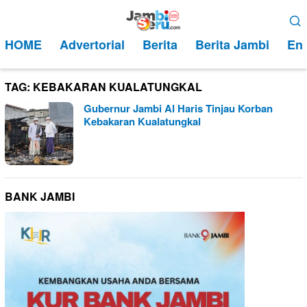
Loncat
Menu
ke
Mobile
HOME
Advertorial
Berita
Berita Jambi
Ent
konten
TAG:
KEBAKARAN KUALATUNGKAL
Gubernur Jambi Al Haris Tinjau Korban
Kebakaran Kualatungkal
BANK JAMBI