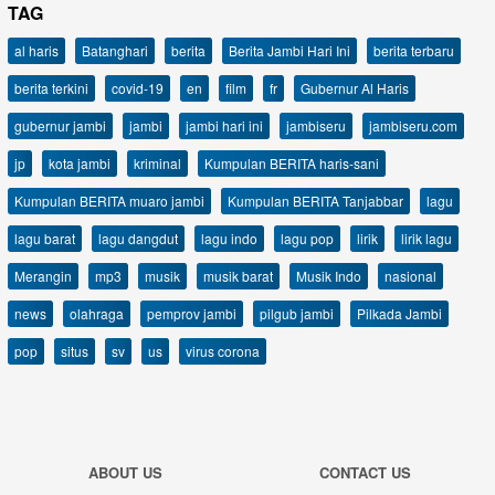
TAG
al haris
Batanghari
berita
Berita Jambi Hari Ini
berita terbaru
berita terkini
covid-19
en
film
fr
Gubernur Al Haris
gubernur jambi
jambi
jambi hari ini
jambiseru
jambiseru.com
jp
kota jambi
kriminal
Kumpulan BERITA haris-sani
Kumpulan BERITA muaro jambi
Kumpulan BERITA Tanjabbar
lagu
lagu barat
lagu dangdut
lagu indo
lagu pop
lirik
lirik lagu
Merangin
mp3
musik
musik barat
Musik Indo
nasional
news
olahraga
pemprov jambi
pilgub jambi
Pilkada Jambi
pop
situs
sv
us
virus corona
ABOUT US
CONTACT US