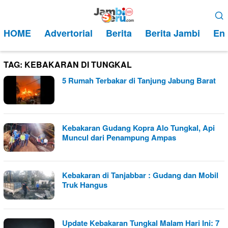
Loncat
Menu
ke
Mobile
HOME
Advertorial
Berita
Berita Jambi
Ent
konten
TAG:
KEBAKARAN DI TUNGKAL
5 Rumah Terbakar di Tanjung Jabung Barat
Kebakaran Gudang Kopra Alo Tungkal, Api
Muncul dari Penampung Ampas
Kebakaran di Tanjabbar : Gudang dan Mobil
Truk Hangus
Update Kebakaran Tungkal Malam Hari Ini: 7