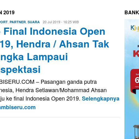
N 2019
BANK
,
,
Eri
20 Jul 2019 - 16:25 WIB
PORT
PARTNER
SUARA
 Final Indonesia Open
Saputra
19, Hendra / Ahsan Tak
ngka Lampaui
spektasi
BISERU.COM – Pasangan ganda putra
nesia, Hendra Setiawan/Mohammad Ahsan
ju ke final Indonesia Open 2019.
Selengkapnya
Jambiseru.com