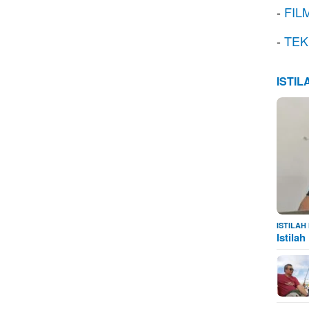
-
FIL
-
TEK
ISTI
ISTILA
Istila