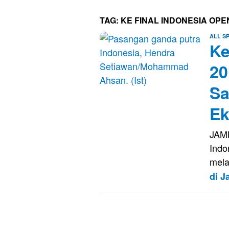
TAG:
KE FINAL INDONESIA OPE
ALL S
Ke
20
Sa
Ek
JAM
Indo
mela
di 