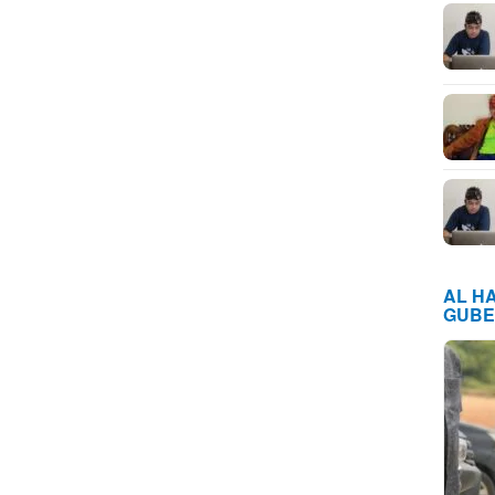
AL H
GUBE