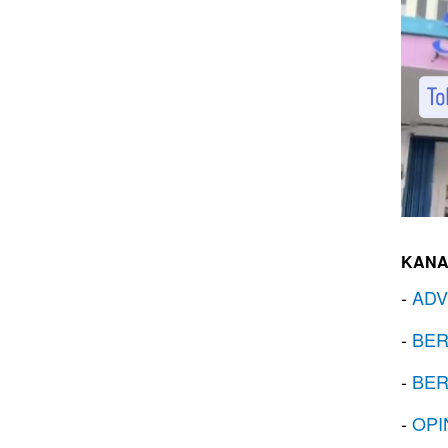
KANA
-
ADV
-
BER
-
BER
-
OPI