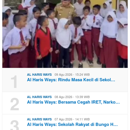
1
09 Agu 2026 - 15:24 WIB
AL HARIS WAYS
Al Haris Ways: Rindu Masa Kecil di Sekol…
2
08 Agu 2026 - 13:39 WIB
AL HARIS WAYS
Al Haris Ways: Bersama Cegah IRET, Narko…
3
07 Agu 2026 - 14:11 WIB
AL HARIS WAYS
Al Haris Ways: Sekolah Rakyat di Bungo H…