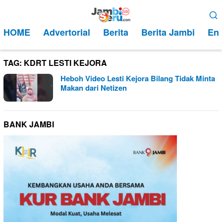
Loncat
Menu
ke
Mobile
HOME
Advertorial
Berita
Berita Jambi
Ent
konten
TAG:
KDRT LESTI KEJORA
Heboh Video Lesti Kejora Bilang Tidak Minta
Makan dari Netizen
BANK JAMBI