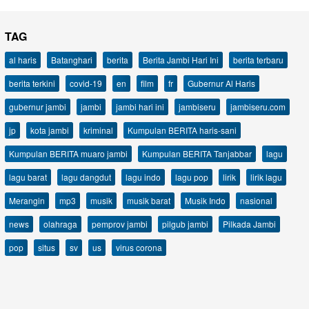
TAG
al haris
Batanghari
berita
Berita Jambi Hari Ini
berita terbaru
berita terkini
covid-19
en
film
fr
Gubernur Al Haris
gubernur jambi
jambi
jambi hari ini
jambiseru
jambiseru.com
jp
kota jambi
kriminal
Kumpulan BERITA haris-sani
Kumpulan BERITA muaro jambi
Kumpulan BERITA Tanjabbar
lagu
lagu barat
lagu dangdut
lagu indo
lagu pop
lirik
lirik lagu
Merangin
mp3
musik
musik barat
Musik Indo
nasional
news
olahraga
pemprov jambi
pilgub jambi
Pilkada Jambi
pop
situs
sv
us
virus corona