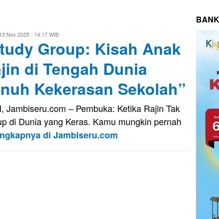
BANK
vo
13 Nov 2025 - 14:17 WIB
tudy Group: Kisah Anak
usnady
jin di Tengah Dunia
nuh Kekerasan Sekolah”
, Jambiseru.com – Pembuka: Ketika Rajin Tak
p di Dunia yang Keras. Kamu mungkin pernah
engkapnya di Jambiseru.com