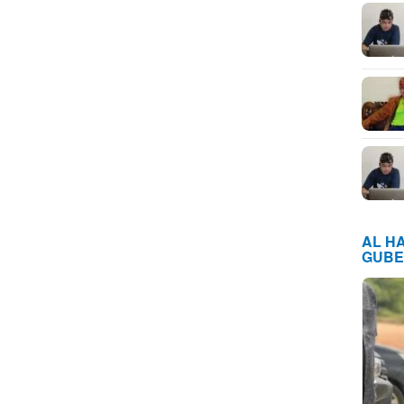
AL H
GUBE