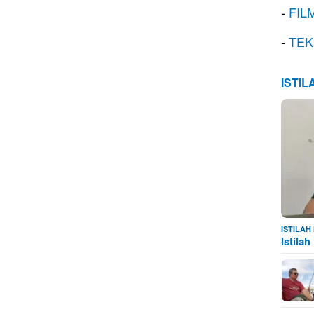
-
FIL
-
TEK
ISTI
ISTILA
Istila