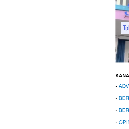
KANA
-
ADV
-
BER
-
BER
-
OPI