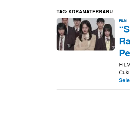
TAG:
KDRAMATERBARU
E
FILM
“S
K
Ra
Pe
FILM
Cuku
Sel