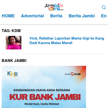
Loncat
Menu
ke
Mobile
HOME
Advertorial
Berita
Berita Jambi
Ent
konten
TAG:
KDM
Viral, Rafathar Laporkan Mama Gigi ke Kang
Dedi Karena Malas Mandi
BANK JAMBI