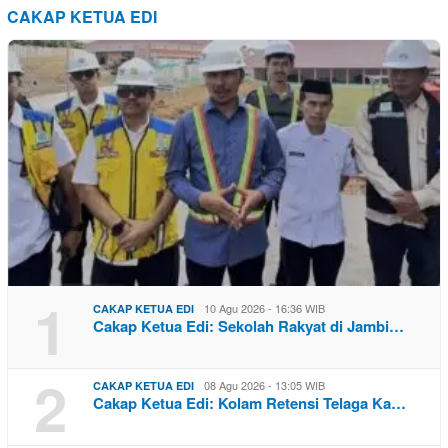
CAKAP KETUA EDI
1
10 Agu 2026 - 16:36 WIB
CAKAP KETUA EDI
Cakap Ketua Edi: Sekolah Rakyat di Jambi…
2
08 Agu 2026 - 13:05 WIB
CAKAP KETUA EDI
Cakap Ketua Edi: Kolam Retensi Telaga Ka…