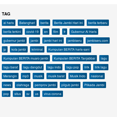
TAG
al haris
Batanghari
berita
Berita Jambi Hari Ini
berita terbaru
berita terkini
covid-19
en
film
fr
Gubernur Al Haris
gubernur jambi
jambi
jambi hari ini
jambiseru
jambiseru.com
jp
kota jambi
kriminal
Kumpulan BERITA haris-sani
Kumpulan BERITA muaro jambi
Kumpulan BERITA Tanjabbar
lagu
lagu barat
lagu dangdut
lagu indo
lagu pop
lirik
lirik lagu
Merangin
mp3
musik
musik barat
Musik Indo
nasional
news
olahraga
pemprov jambi
pilgub jambi
Pilkada Jambi
pop
situs
sv
us
virus corona