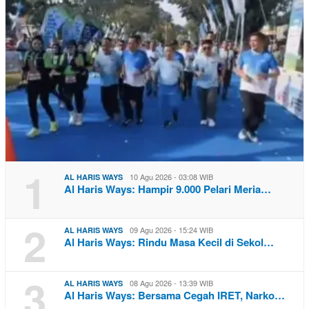
1
10 Agu 2026 - 03:08 WIB
AL HARIS WAYS
Al Haris Ways: Hampir 9.000 Pelari Meria…
2
09 Agu 2026 - 15:24 WIB
AL HARIS WAYS
Al Haris Ways: Rindu Masa Kecil di Sekol…
3
08 Agu 2026 - 13:39 WIB
AL HARIS WAYS
Al Haris Ways: Bersama Cegah IRET, Narko…