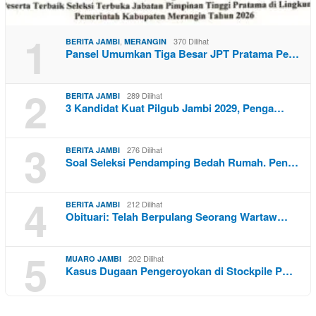
1
,
370 Dilihat
BERITA JAMBI
MERANGIN
Pansel Umumkan Tiga Besar JPT Pratama Pe…
2
289 Dilihat
BERITA JAMBI
3 Kandidat Kuat Pilgub Jambi 2029, Penga…
3
276 Dilihat
BERITA JAMBI
Soal Seleksi Pendamping Bedah Rumah. Pen…
4
212 Dilihat
BERITA JAMBI
Obituari: Telah Berpulang Seorang Wartaw…
5
202 Dilihat
MUARO JAMBI
Kasus Dugaan Pengeroyokan di Stockpile P…