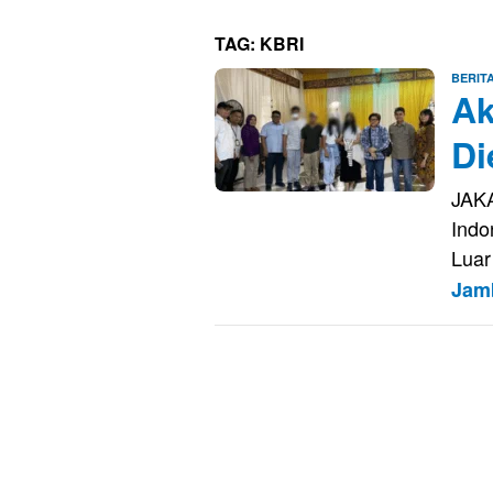
TAG:
KBRI
BERIT
Ak
Di
JAKA
Indo
Luar
Jam