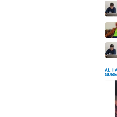
AL H
GUBE