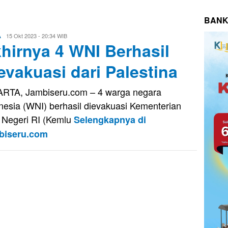
BANK
Evo
15 Okt 2023 - 20:34 WIB
A
hirnya 4 WNI Berhasil
Kusnady
evakuasi dari Palestina
RTA, Jambiseru.com – 4 warga negara
nesia (WNI) berhasil dievakuasi Kementerian
 Negeri RI (Kemlu
Selengkapnya di
biseru.com