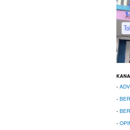
KANA
-
ADV
-
BER
-
BER
-
OPI