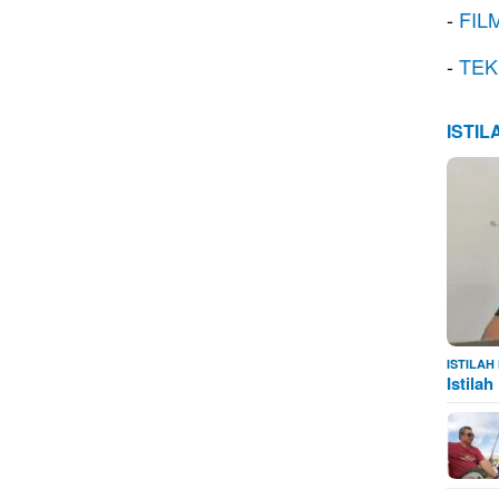
-
FIL
-
TEK
ISTI
ISTILA
Istila