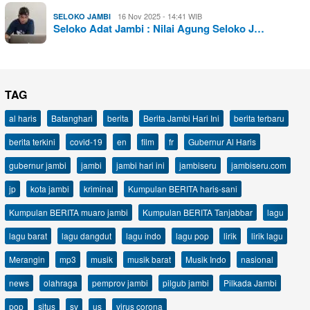
16 Nov 2025 - 14:41 WIB
SELOKO JAMBI
Seloko Adat Jambi : Nilai Agung Seloko J…
TAG
al haris
Batanghari
berita
Berita Jambi Hari Ini
berita terbaru
berita terkini
covid-19
en
film
fr
Gubernur Al Haris
gubernur jambi
jambi
jambi hari ini
jambiseru
jambiseru.com
jp
kota jambi
kriminal
Kumpulan BERITA haris-sani
Kumpulan BERITA muaro jambi
Kumpulan BERITA Tanjabbar
lagu
lagu barat
lagu dangdut
lagu indo
lagu pop
lirik
lirik lagu
Merangin
mp3
musik
musik barat
Musik Indo
nasional
news
olahraga
pemprov jambi
pilgub jambi
Pilkada Jambi
pop
situs
sv
us
virus corona