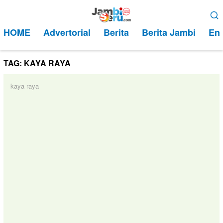
Loncat
Menu
ke
Mobile
HOME
Advertorial
Berita
Berita Jambi
Ent
konten
TAG:
KAYA RAYA
kaya raya