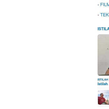
-
FIL
-
TEK
ISTI
ISTILA
Istila