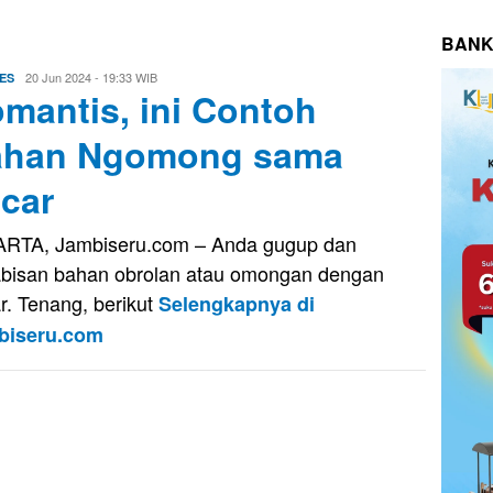
BANK
Evo
20 Jun 2024 - 19:33 WIB
ES
mantis, ini Contoh
Kusnady
ahan Ngomong sama
car
RTA, Jambiseru.com – Anda gugup dan
bisan bahan obrolan atau omongan dengan
r. Tenang, berikut
Selengkapnya di
biseru.com