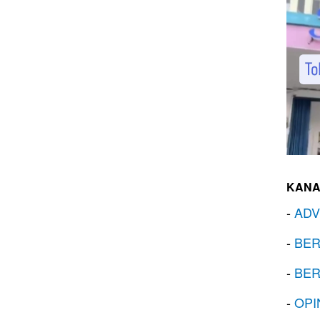
KANA
-
ADV
-
BER
-
BER
-
OPI