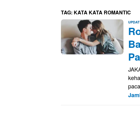
TAG:
KATA KATA ROMANTIC
UPDAT
Ro
B
Pa
JAKA
keha
paca
Jam