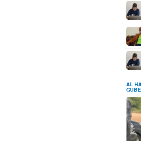
AL H
GUBE