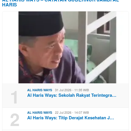
HARIS
1
31 Jul 2026 - 11:35 WIB
AL HARIS WAYS
Al Haris Ways: Sekolah Rakyat Terintegra…
2
22 Jul 2026 - 14:07 WIB
AL HARIS WAYS
Al Haris Ways: Titip Derajat Kesehatan J…