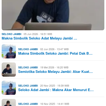
05 Jun 2026 - 16:51 WIB
SELOKO JAMBI
Makna Simbolik Seloko Adat Melayu Jambi …
02 Jun 2026 - 13:47 WIB
SELOKO JAMBI
Makna Simbolik Seloko Jambi: Petai Dak B…
19 Mei 2026 - 16:20 WIB
SELOKO JAMBI
Semiotika Seloko Melayu Jambi: Akar Kuat…
20 Nov 2025 - 19:39 WIB
SELOKO JAMBI
Seloko Adat Jambi : Makna Akar Menurut E…
16 Nov 2025 - 14:41 WIB
SELOKO JAMBI