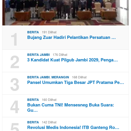
1
191 Dilihat
BERITA
Bujang Zuar Hadiri Pelantikan Persatuan …
2
176 Dilihat
BERITA JAMBI
3 Kandidat Kuat Pilgub Jambi 2029, Penga…
3
,
168 Dilihat
BERITA JAMBI
MERANGIN
Pansel Umumkan Tiga Besar JPT Pratama Pe…
4
160 Dilihat
BERITA
Bukan Cuma TNI! Mensesneg Buka Suara:
Gu…
5
142 Dilihat
BERITA
Revolusi Medis Indonesia! ITB Ganteng Ro…