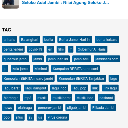
Seloko Adat Jambi : Nilai Agung Seloko J…
TAG
al haris
Batanghari
berita
Berita Jambi Hari Ini
berita terbaru
berita terkini
covid-19
en
film
fr
Gubernur Al Haris
gubernur jambi
jambi
jambi hari ini
jambiseru
jambiseru.com
jp
kota jambi
kriminal
Kumpulan BERITA haris-sani
Kumpulan BERITA muaro jambi
Kumpulan BERITA Tanjabbar
lagu
lagu barat
lagu dangdut
lagu indo
lagu pop
lirik
lirik lagu
Merangin
mp3
musik
musik barat
Musik Indo
nasional
news
olahraga
pemprov jambi
pilgub jambi
Pilkada Jambi
pop
situs
sv
us
virus corona