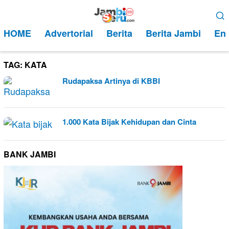
Loncat
Menu
ke
Mobile
HOME
Advertorial
Berita
Berita Jambi
Ent
konten
TAG:
KATA
Rudapaksa Artinya di KBBI
1.000 Kata Bijak Kehidupan dan Cinta
BANK JAMBI