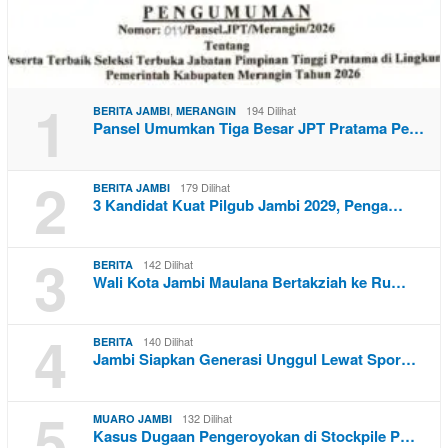
1
,
194 Dilihat
BERITA JAMBI
MERANGIN
Pansel Umumkan Tiga Besar JPT Pratama Pe…
2
179 Dilihat
BERITA JAMBI
3 Kandidat Kuat Pilgub Jambi 2029, Penga…
3
142 Dilihat
BERITA
Wali Kota Jambi Maulana Bertakziah ke Ru…
4
140 Dilihat
BERITA
Jambi Siapkan Generasi Unggul Lewat Spor…
5
132 Dilihat
MUARO JAMBI
Kasus Dugaan Pengeroyokan di Stockpile P…