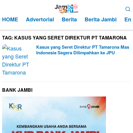
Loncat
Menu
ke
Mobile
HOME
Advertorial
Berita
Berita Jambi
Ent
konten
TAG:
KASUS YANG SERET DIREKTUR PT TAMARONA
Kasus yang Seret Direktur PT Tamarona Mas
Indonesia Segera Dilimpahkan ke JPU
BANK JAMBI