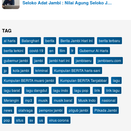
Seloko Adat Jambi : Nilai Agung Seloko J…
TAG
al haris
Batanghari
berita
Berita Jambi Hari Ini
berita terbaru
berita terkini
covid-19
en
film
fr
Gubernur Al Haris
gubernur jambi
jambi
jambi hari ini
jambiseru
jambiseru.com
jp
kota jambi
kriminal
Kumpulan BERITA haris-sani
Kumpulan BERITA muaro jambi
Kumpulan BERITA Tanjabbar
lagu
lagu barat
lagu dangdut
lagu indo
lagu pop
lirik
lirik lagu
Merangin
mp3
musik
musik barat
Musik Indo
nasional
news
olahraga
pemprov jambi
pilgub jambi
Pilkada Jambi
pop
situs
sv
us
virus corona