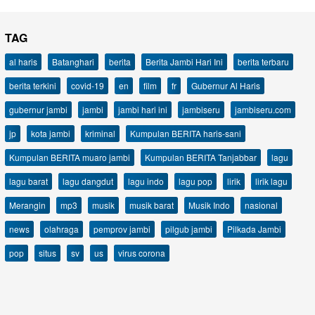
TAG
al haris
Batanghari
berita
Berita Jambi Hari Ini
berita terbaru
berita terkini
covid-19
en
film
fr
Gubernur Al Haris
gubernur jambi
jambi
jambi hari ini
jambiseru
jambiseru.com
jp
kota jambi
kriminal
Kumpulan BERITA haris-sani
Kumpulan BERITA muaro jambi
Kumpulan BERITA Tanjabbar
lagu
lagu barat
lagu dangdut
lagu indo
lagu pop
lirik
lirik lagu
Merangin
mp3
musik
musik barat
Musik Indo
nasional
news
olahraga
pemprov jambi
pilgub jambi
Pilkada Jambi
pop
situs
sv
us
virus corona