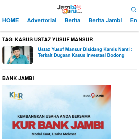
Loncat
Menu
ke
Mobile
HOME
Advertorial
Berita
Berita Jambi
Ent
konten
TAG:
KASUS USTAZ YUSUF MANSUR
Ustaz Yusuf Mansur Disidang Kamis Nanti :
Terkait Dugaan Kasus Investasi Bodong
BANK JAMBI