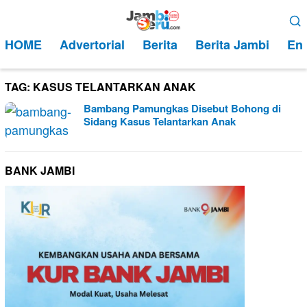
Loncat
Menu
ke
Mobile
HOME
Advertorial
Berita
Berita Jambi
Ent
konten
TAG:
KASUS TELANTARKAN ANAK
Bambang Pamungkas Disebut Bohong di
Sidang Kasus Telantarkan Anak
BANK JAMBI