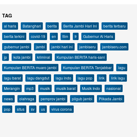
TAG
al haris
Batanghari
berita
Berita Jambi Hari Ini
berita terbaru
berita terkini
covid-19
en
film
fr
Gubernur Al Haris
gubernur jambi
jambi
jambi hari ini
jambiseru
jambiseru.com
jp
kota jambi
kriminal
Kumpulan BERITA haris-sani
Kumpulan BERITA muaro jambi
Kumpulan BERITA Tanjabbar
lagu
lagu barat
lagu dangdut
lagu indo
lagu pop
lirik
lirik lagu
Merangin
mp3
musik
musik barat
Musik Indo
nasional
news
olahraga
pemprov jambi
pilgub jambi
Pilkada Jambi
pop
situs
sv
us
virus corona