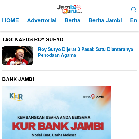
Loncat
Menu
ke
Mobile
HOME
Advertorial
Berita
Berita Jambi
Ent
konten
TAG:
KASUS ROY SURYO
Roy Suryo Dijerat 3 Pasal: Satu Diantaranya
Penodaan Agama
BANK JAMBI