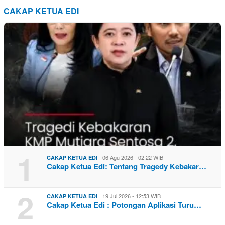
CAKAP KETUA EDI
1
06 Agu 2026 - 02:22 WIB
CAKAP KETUA EDI
Cakap Ketua Edi: Tentang Tragedy Kebakar…
2
19 Jul 2026 - 12:53 WIB
CAKAP KETUA EDI
Cakap Ketua Edi : Potongan Aplikasi Turu…