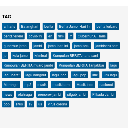
TAG
al haris
Batanghari
berita
Berita Jambi Hari Ini
berita terbaru
berita terkini
covid-19
en
film
fr
Gubernur Al Haris
gubernur jambi
jambi
jambi hari ini
jambiseru
jambiseru.com
jp
kota jambi
kriminal
Kumpulan BERITA haris-sani
Kumpulan BERITA muaro jambi
Kumpulan BERITA Tanjabbar
lagu
lagu barat
lagu dangdut
lagu indo
lagu pop
lirik
lirik lagu
Merangin
mp3
musik
musik barat
Musik Indo
nasional
news
olahraga
pemprov jambi
pilgub jambi
Pilkada Jambi
pop
situs
sv
us
virus corona