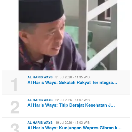
1
31 Jul 2026 - 11:35 WIB
AL HARIS WAYS
Al Haris Ways: Sekolah Rakyat Terintegra…
2
22 Jul 2026 - 14:07 WIB
AL HARIS WAYS
Al Haris Ways: Titip Derajat Kesehatan J…
3
19 Jul 2026 - 13:03 WIB
AL HARIS WAYS
Al Haris Ways: Kunjungan Wapres Gibran k…