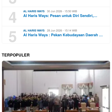
4
30 Jun 2026 - 15:50 WIB
AL HARIS WAYS
Al Haris Ways: Pesan untuk Diri Sendiri,…
5
28 Jun 2026 - 15:14 WIB
AL HARIS WAYS
Al Haris Ways : Pekan Kebudayaan Daerah …
TERPOPULER