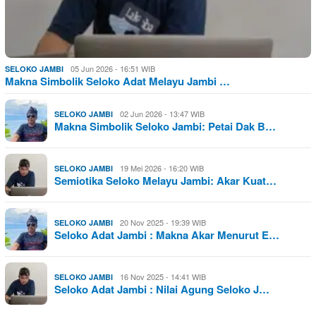
05 Jun 2026 - 16:51 WIB
SELOKO JAMBI
Makna Simbolik Seloko Adat Melayu Jambi …
02 Jun 2026 - 13:47 WIB
SELOKO JAMBI
Makna Simbolik Seloko Jambi: Petai Dak B…
19 Mei 2026 - 16:20 WIB
SELOKO JAMBI
Semiotika Seloko Melayu Jambi: Akar Kuat…
20 Nov 2025 - 19:39 WIB
SELOKO JAMBI
Seloko Adat Jambi : Makna Akar Menurut E…
16 Nov 2025 - 14:41 WIB
SELOKO JAMBI
Seloko Adat Jambi : Nilai Agung Seloko J…