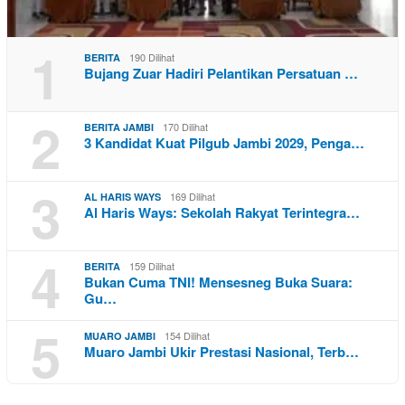
1
190 Dilihat
BERITA
Bujang Zuar Hadiri Pelantikan Persatuan …
2
170 Dilihat
BERITA JAMBI
3 Kandidat Kuat Pilgub Jambi 2029, Penga…
3
169 Dilihat
AL HARIS WAYS
Al Haris Ways: Sekolah Rakyat Terintegra…
4
159 Dilihat
BERITA
Bukan Cuma TNI! Mensesneg Buka Suara:
Gu…
5
154 Dilihat
MUARO JAMBI
Muaro Jambi Ukir Prestasi Nasional, Terb…