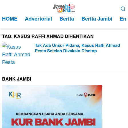
Loncat
Menu
ke
Mobile
HOME
Advertorial
Berita
Berita Jambi
Ent
konten
TAG:
KASUS RAFFI AHMAD DIHENTIKAN
Tak Ada Unsur Pidana, Kasus Raffi Ahmad
Pesta Setelah Divaksin Disetop
BANK JAMBI