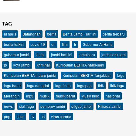
TAG
al haris
Batanghari
berita
Berita Jambi Hari Ini
berita terbaru
berita terkini
covid-19
en
film
fr
Gubernur Al Haris
gubernur jambi
jambi
jambi hari ini
jambiseru
jambiseru.com
jp
kota jambi
kriminal
Kumpulan BERITA haris-sani
Kumpulan BERITA muaro jambi
Kumpulan BERITA Tanjabbar
lagu
lagu barat
lagu dangdut
lagu indo
lagu pop
lirik
lirik lagu
Merangin
mp3
musik
musik barat
Musik Indo
nasional
news
olahraga
pemprov jambi
pilgub jambi
Pilkada Jambi
pop
situs
sv
us
virus corona