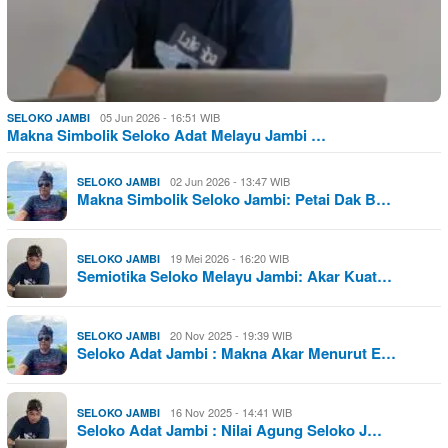
05 Jun 2026 - 16:51 WIB
SELOKO JAMBI
Makna Simbolik Seloko Adat Melayu Jambi …
02 Jun 2026 - 13:47 WIB
SELOKO JAMBI
Makna Simbolik Seloko Jambi: Petai Dak B…
19 Mei 2026 - 16:20 WIB
SELOKO JAMBI
Semiotika Seloko Melayu Jambi: Akar Kuat…
20 Nov 2025 - 19:39 WIB
SELOKO JAMBI
Seloko Adat Jambi : Makna Akar Menurut E…
16 Nov 2025 - 14:41 WIB
SELOKO JAMBI
Seloko Adat Jambi : Nilai Agung Seloko J…