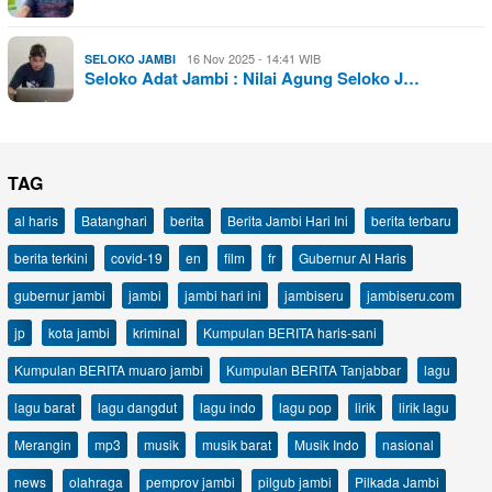
16 Nov 2025 - 14:41 WIB
SELOKO JAMBI
Seloko Adat Jambi : Nilai Agung Seloko J…
TAG
al haris
Batanghari
berita
Berita Jambi Hari Ini
berita terbaru
berita terkini
covid-19
en
film
fr
Gubernur Al Haris
gubernur jambi
jambi
jambi hari ini
jambiseru
jambiseru.com
jp
kota jambi
kriminal
Kumpulan BERITA haris-sani
Kumpulan BERITA muaro jambi
Kumpulan BERITA Tanjabbar
lagu
lagu barat
lagu dangdut
lagu indo
lagu pop
lirik
lirik lagu
Merangin
mp3
musik
musik barat
Musik Indo
nasional
news
olahraga
pemprov jambi
pilgub jambi
Pilkada Jambi