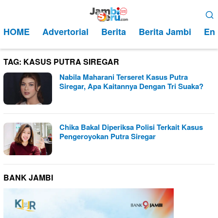
Loncat
Menu
ke
Mobile
HOME
Advertorial
Berita
Berita Jambi
Ent
konten
TAG:
KASUS PUTRA SIREGAR
Nabila Maharani Terseret Kasus Putra
Siregar, Apa Kaitannya Dengan Tri Suaka?
Chika Bakal Diperiksa Polisi Terkait Kasus
Pengeroyokan Putra Siregar
BANK JAMBI