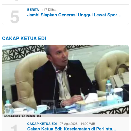
5
147 Dilihat
BERITA
Jambi Siapkan Generasi Unggul Lewat Spor…
CAKAP KETUA EDI
1
07 Agu 2026 - 14:09 WIB
CAKAP KETUA EDI
Cakap Ketua Edi: Keselamatan di Perlinta…