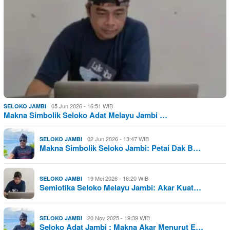
05 Jun 2026 - 16:51 WIB
SELOKO JAMBI
Makna Simbolik Seloko Adat Melayu Jambi …
02 Jun 2026 - 13:47 WIB
SELOKO JAMBI
Makna Simbolik Seloko Jambi: Petai Dak B…
19 Mei 2026 - 16:20 WIB
SELOKO JAMBI
Semiotika Seloko Melayu Jambi: Akar Kuat…
20 Nov 2025 - 19:39 WIB
SELOKO JAMBI
Seloko Adat Jambi : Makna Akar Menurut E…