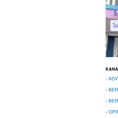
KANA
-
ADV
-
BER
-
BER
-
OPI