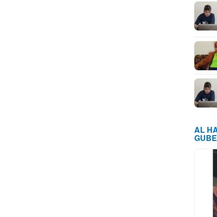
AL H
GUBE