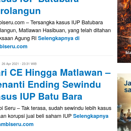
rolangun
iseru.com – Tersangka kasus IUP Batubara
langun, Matlawan Hasibuan, yang telah ditahan
ksaan Agung RI
Selengkapnya di
biseru.com
Eri
26 Apr 2021 - 23:31 WIB
ri CE Hingga Matlawan –
Saputra
nanti Ending Sewindu
sus IUP Batu Bara
i Seru – Tak terasa, sudah sewindu lebih kasus
an korupsi jual beli saham IUP
Selengkapnya
Jambiseru.com