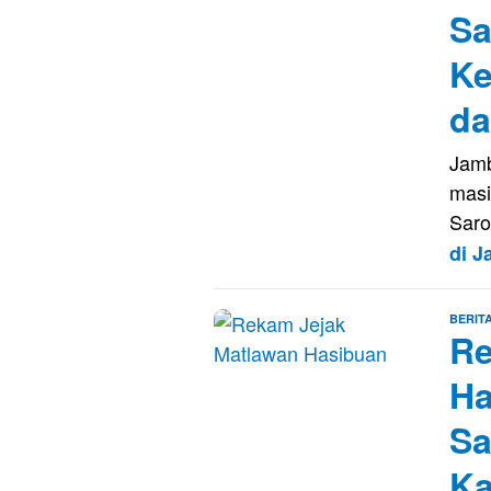
Sa
Ke
da
Jamb
masi
Saro
di 
BERIT
Re
Ha
Sa
Ka