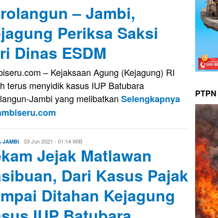
rolangun – Jambi,
jagung Periksa Saksi
ri Dinas ESDM
iseru.com – Kejaksaan Agung (Kejagung) RI
h terus menyidik kasus IUP Batubara
PTPN 
langun-Jambi yang melibatkan
Selengkapnya
Jambiseru.com
Eri
03 Jun 2021 - 01:14 WIB
A JAMBI
kam Jejak Matlawan
Saputra
sibuan, Dari Kasus Pajak
mpai Ditahan Kejagung
sus IUP Batubara