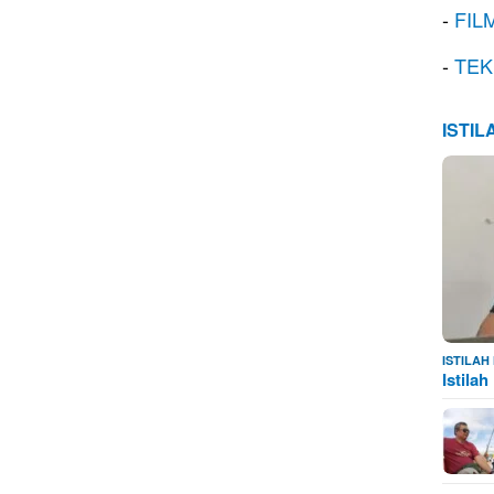
-
FIL
-
TEK
ISTI
ISTILA
Istila