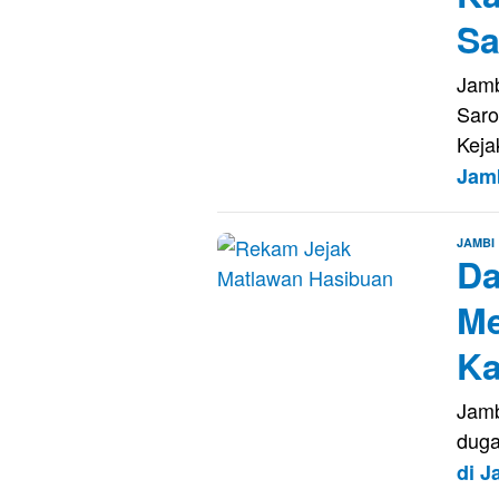
Sa
Jamb
Saro
Keja
Jam
JAMBI
Da
Me
Ka
Jamb
duga
di 