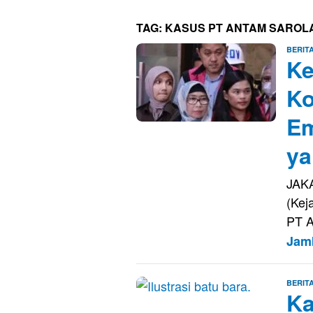
TAG:
KASUS PT ANTAM SARO
BERIT
Ke
Ko
Em
ya
JAKA
(Kej
PT A
Jam
BERIT
Ka