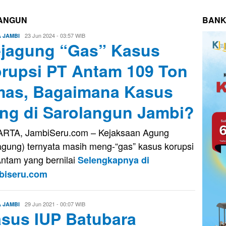
LANGUN
BANK
Evo
23 Jun 2024 - 03:57 WIB
A JAMBI
jagung “Gas” Kasus
Kusnady
rupsi PT Antam 109 Ton
as, Bagaimana Kasus
ng di Sarolangun Jambi?
RTA, JambiSeru.com – Kejaksaan Agung
agung) ternyata masih meng-“gas” kasus korupsi
ntam yang bernilai
Selengkapnya di
biseru.com
Eri
29 Jun 2021 - 00:07 WIB
A JAMBI
sus IUP Batubara
Saputra