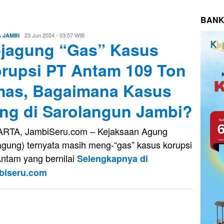
BANK
Evo
23 Jun 2024 - 03:57 WIB
A JAMBI
jagung “Gas” Kasus
Kusnady
rupsi PT Antam 109 Ton
as, Bagaimana Kasus
ng di Sarolangun Jambi?
RTA, JambiSeru.com – Kejaksaan Agung
agung) ternyata masih meng-“gas” kasus korupsi
ntam yang bernilai
Selengkapnya di
biseru.com