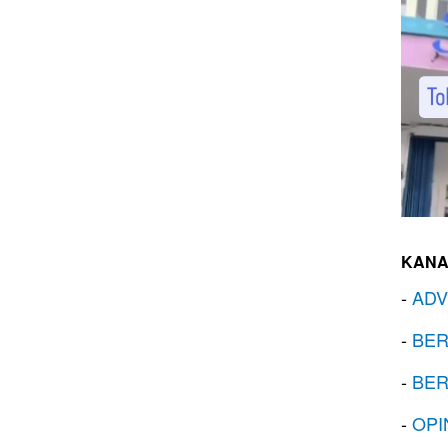
KANA
-
ADV
-
BER
-
BER
-
OPI