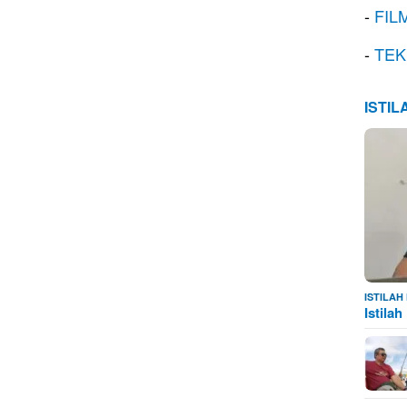
-
FIL
-
TEK
ISTI
ISTILA
Istila