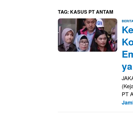
TAG:
KASUS PT ANTAM
BERIT
Ke
Ko
Em
ya
JAKA
(Kej
PT A
Jam