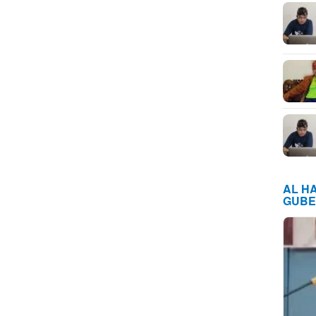
AL H
GUBE