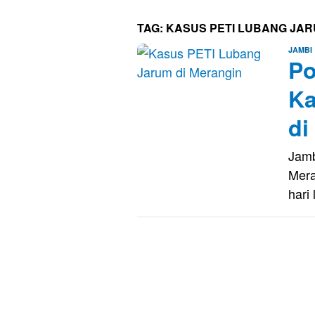
TAG:
KASUS PETI LUBANG JA
JAMBI
Po
Ka
di
Jamb
Mera
hari 