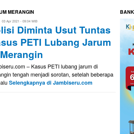
RUM MERANGIN
BANK
Eri
03 Apr 2021 - 09:04 WIB
lisi Diminta Usut Tuntas
Saputra
sus PETI Lubang Jarum
 Merangin
iseru.com – Kasus PETI lubang jarum di
ngin tengah menjadi sorotan, setelah beberapa
lalu
Selengkapnya di Jambiseru.com