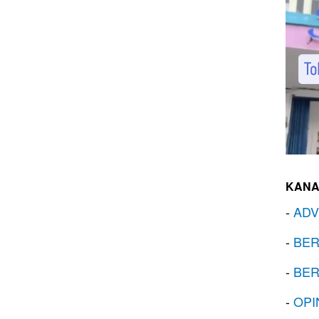
KANA
-
ADV
-
BER
-
BER
-
OPI