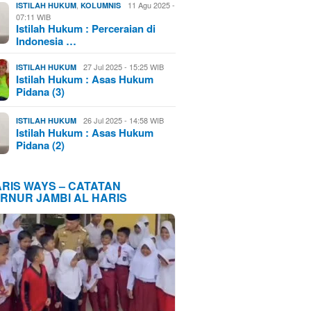
,
11 Agu 2025 -
ISTILAH HUKUM
KOLUMNIS
07:11 WIB
Istilah Hukum : Perceraian di
Indonesia …
27 Jul 2025 - 15:25 WIB
ISTILAH HUKUM
Istilah Hukum : Asas Hukum
Pidana (3)
26 Jul 2025 - 14:58 WIB
ISTILAH HUKUM
Istilah Hukum : Asas Hukum
Pidana (2)
ARIS WAYS – CATATAN
RNUR JAMBI AL HARIS