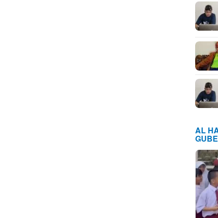
AL H
GUBE