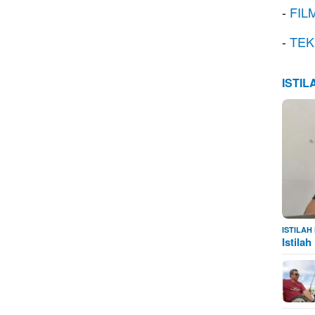
-
FIL
-
TEK
ISTI
ISTILA
Istila