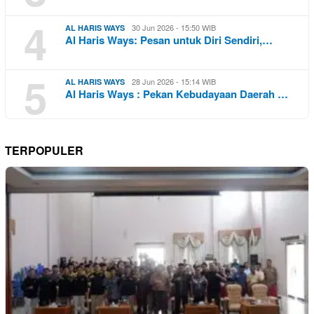
4
30 Jun 2026 - 15:50 WIB
AL HARIS WAYS
Al Haris Ways: Pesan untuk Diri Sendiri,…
5
28 Jun 2026 - 15:14 WIB
AL HARIS WAYS
Al Haris Ways : Pekan Kebudayaan Daerah …
TERPOPULER