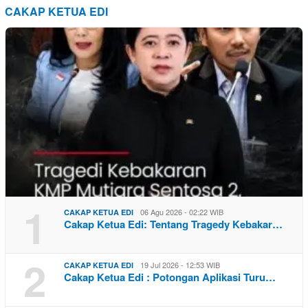
CAKAP KETUA EDI
1
06 Agu 2026 - 02:22 WIB
CAKAP KETUA EDI
Cakap Ketua Edi: Tentang Tragedy Kebakar…
2
19 Jul 2026 - 12:53 WIB
CAKAP KETUA EDI
Cakap Ketua Edi : Potongan Aplikasi Turu…