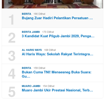
1
190 Dilihat
BERITA
Bujang Zuar Hadiri Pelantikan Persatuan …
2
170 Dilihat
BERITA JAMBI
3 Kandidat Kuat Pilgub Jambi 2029, Penga…
3
169 Dilihat
AL HARIS WAYS
Al Haris Ways: Sekolah Rakyat Terintegra…
4
159 Dilihat
BERITA
Bukan Cuma TNI! Mensesneg Buka Suara:
Gu…
5
154 Dilihat
MUARO JAMBI
Muaro Jambi Ukir Prestasi Nasional, Terb…