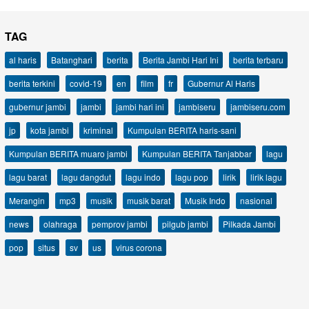
TAG
al haris
Batanghari
berita
Berita Jambi Hari Ini
berita terbaru
berita terkini
covid-19
en
film
fr
Gubernur Al Haris
gubernur jambi
jambi
jambi hari ini
jambiseru
jambiseru.com
jp
kota jambi
kriminal
Kumpulan BERITA haris-sani
Kumpulan BERITA muaro jambi
Kumpulan BERITA Tanjabbar
lagu
lagu barat
lagu dangdut
lagu indo
lagu pop
lirik
lirik lagu
Merangin
mp3
musik
musik barat
Musik Indo
nasional
news
olahraga
pemprov jambi
pilgub jambi
Pilkada Jambi
pop
situs
sv
us
virus corona