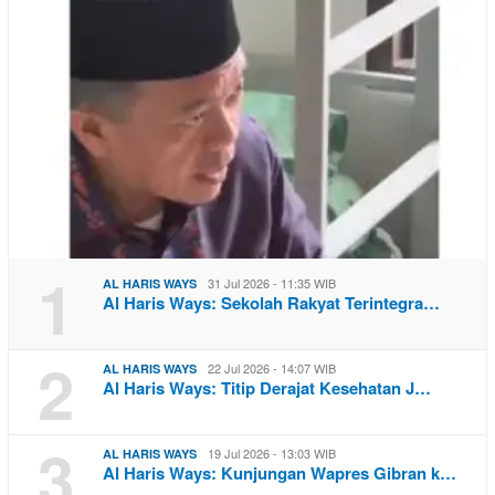
1
31 Jul 2026 - 11:35 WIB
AL HARIS WAYS
Al Haris Ways: Sekolah Rakyat Terintegra…
2
22 Jul 2026 - 14:07 WIB
AL HARIS WAYS
Al Haris Ways: Titip Derajat Kesehatan J…
3
19 Jul 2026 - 13:03 WIB
AL HARIS WAYS
Al Haris Ways: Kunjungan Wapres Gibran k…