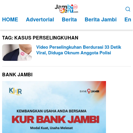
Loncat
Menu
ke
Mobile
HOME
Advertorial
Berita
Berita Jambi
Ent
konten
TAG:
KASUS PERSELINGKUHAN
Video Perselingkuhan Berdurasi 33 Detik
Viral, Diduga Oknum Anggota Polisi
BANK JAMBI