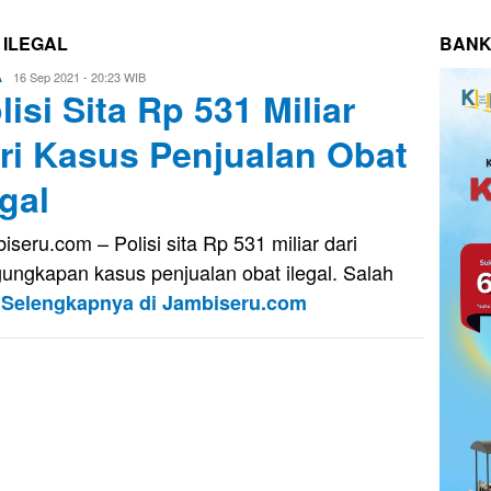
 ILEGAL
BANK
Eri
16 Sep 2021 - 20:23 WIB
A
lisi Sita Rp 531 Miliar
Saputra
ri Kasus Penjualan Obat
egal
iseru.com – Polisi sita Rp 531 miliar dari
ungkapan kasus penjualan obat ilegal. Salah
u
Selengkapnya di Jambiseru.com