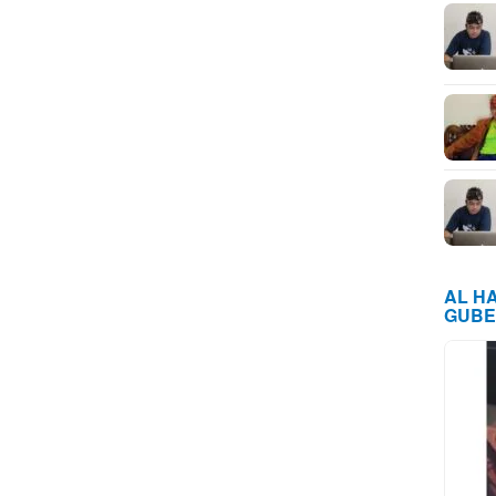
AL H
GUBE