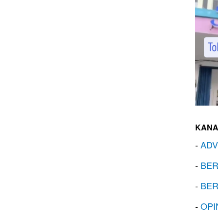
KANA
-
ADV
-
BER
-
BER
-
OPI