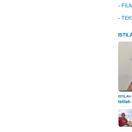
-
FIL
-
TEK
ISTI
ISTILA
Istila