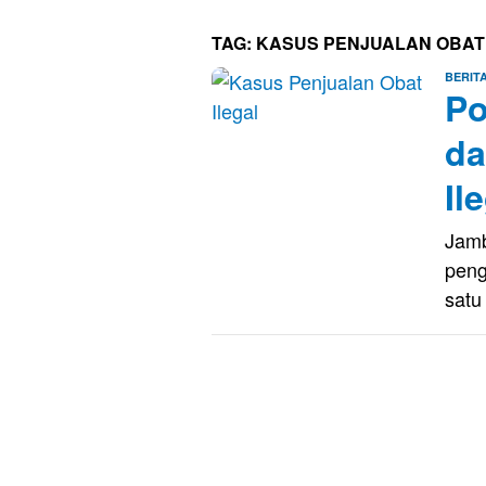
TAG:
KASUS PENJUALAN OBAT
BERIT
Po
da
Il
Jamb
peng
sat