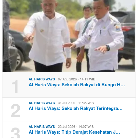
1
07 Agu 2026 - 14:11 WIB
AL HARIS WAYS
Al Haris Ways: Sekolah Rakyat di Bungo H…
2
31 Jul 2026 - 11:35 WIB
AL HARIS WAYS
Al Haris Ways: Sekolah Rakyat Terintegra…
3
22 Jul 2026 - 14:07 WIB
AL HARIS WAYS
Al Haris Ways: Titip Derajat Kesehatan J…