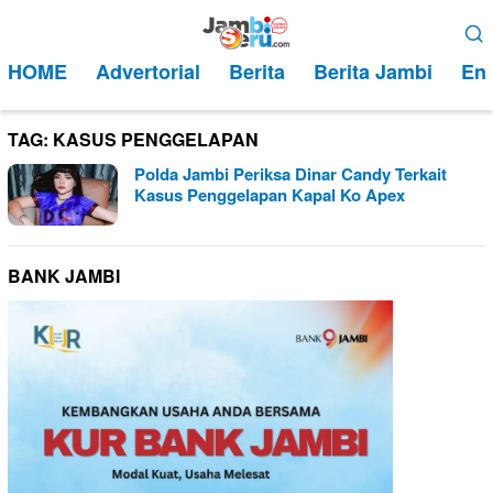
Loncat
Menu
ke
Mobile
HOME
Advertorial
Berita
Berita Jambi
Ent
konten
TAG:
KASUS PENGGELAPAN
Polda Jambi Periksa Dinar Candy Terkait
Kasus Penggelapan Kapal Ko Apex
BANK JAMBI