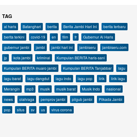
TAG
al haris
Batanghari
berita
Berita Jambi Hari Ini
berita terbaru
berita terkini
covid-19
en
film
fr
Gubernur Al Haris
gubernur jambi
jambi
jambi hari ini
jambiseru
jambiseru.com
jp
kota jambi
kriminal
Kumpulan BERITA haris-sani
Kumpulan BERITA muaro jambi
Kumpulan BERITA Tanjabbar
lagu
lagu barat
lagu dangdut
lagu indo
lagu pop
lirik
lirik lagu
Merangin
mp3
musik
musik barat
Musik Indo
nasional
news
olahraga
pemprov jambi
pilgub jambi
Pilkada Jambi
pop
situs
sv
us
virus corona