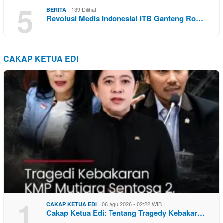
5
139 Dilihat
BERITA
Revolusi Medis Indonesia! ITB Ganteng Ro…
CAKAP KETUA EDI
1
06 Agu 2026 - 02:22 WIB
CAKAP KETUA EDI
Cakap Ketua Edi: Tentang Tragedy Kebakar…