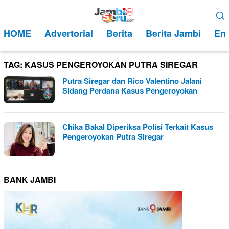
Loncat
Menu
ke
Mobile
HOME
Advertorial
Berita
Berita Jambi
Ent
konten
TAG:
KASUS PENGEROYOKAN PUTRA SIREGAR
Putra Siregar dan Rico Valentino Jalani
Sidang Perdana Kasus Pengeroyokan
Chika Bakal Diperiksa Polisi Terkait Kasus
Pengeroyokan Putra Siregar
BANK JAMBI