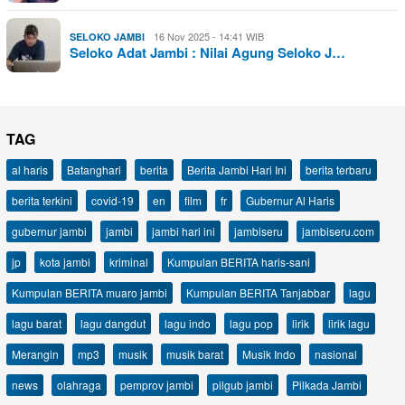
16 Nov 2025 - 14:41 WIB
SELOKO JAMBI
Seloko Adat Jambi : Nilai Agung Seloko J…
TAG
al haris
Batanghari
berita
Berita Jambi Hari Ini
berita terbaru
berita terkini
covid-19
en
film
fr
Gubernur Al Haris
gubernur jambi
jambi
jambi hari ini
jambiseru
jambiseru.com
jp
kota jambi
kriminal
Kumpulan BERITA haris-sani
Kumpulan BERITA muaro jambi
Kumpulan BERITA Tanjabbar
lagu
lagu barat
lagu dangdut
lagu indo
lagu pop
lirik
lirik lagu
Merangin
mp3
musik
musik barat
Musik Indo
nasional
news
olahraga
pemprov jambi
pilgub jambi
Pilkada Jambi