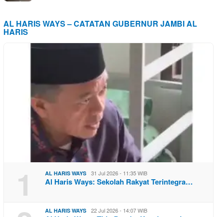
AL HARIS WAYS – CATATAN GUBERNUR JAMBI AL
HARIS
1
31 Jul 2026 - 11:35 WIB
AL HARIS WAYS
Al Haris Ways: Sekolah Rakyat Terintegra…
22 Jul 2026 - 14:07 WIB
AL HARIS WAYS