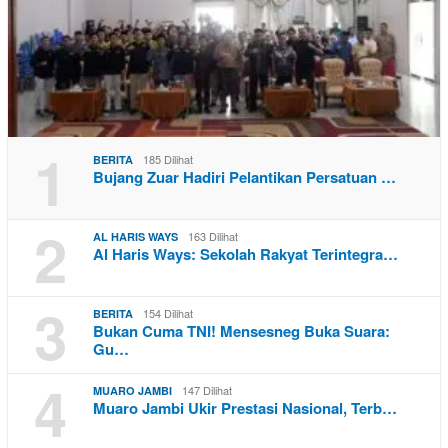
1
185 Dilihat
BERITA
Bujang Zuar Hadiri Pelantikan Persatuan …
2
163 Dilihat
AL HARIS WAYS
Al Haris Ways: Sekolah Rakyat Terintegra…
3
154 Dilihat
BERITA
Bukan Cuma TNI! Mensesneg Buka Suara:
Gu…
4
147 Dilihat
MUARO JAMBI
Muaro Jambi Ukir Prestasi Nasional, Terb…