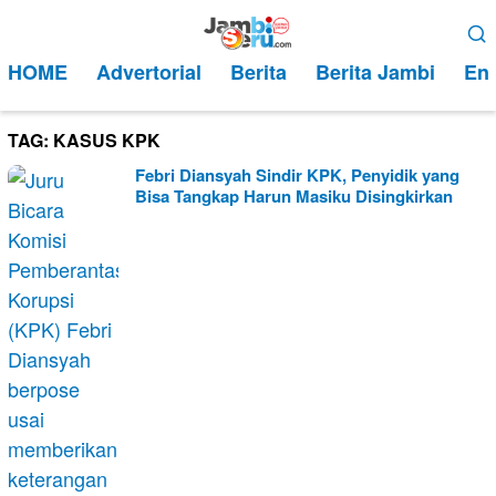
Loncat
Menu
ke
Mobile
HOME
Advertorial
Berita
Berita Jambi
Ent
konten
TAG:
KASUS KPK
Febri Diansyah Sindir KPK, Penyidik yang
Bisa Tangkap Harun Masiku Disingkirkan