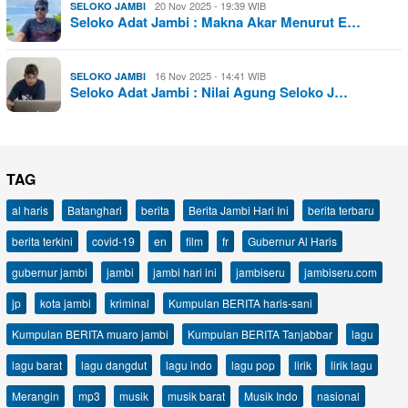
20 Nov 2025 - 19:39 WIB
SELOKO JAMBI
Seloko Adat Jambi : Makna Akar Menurut E…
16 Nov 2025 - 14:41 WIB
SELOKO JAMBI
Seloko Adat Jambi : Nilai Agung Seloko J…
TAG
al haris
Batanghari
berita
Berita Jambi Hari Ini
berita terbaru
berita terkini
covid-19
en
film
fr
Gubernur Al Haris
gubernur jambi
jambi
jambi hari ini
jambiseru
jambiseru.com
jp
kota jambi
kriminal
Kumpulan BERITA haris-sani
Kumpulan BERITA muaro jambi
Kumpulan BERITA Tanjabbar
lagu
lagu barat
lagu dangdut
lagu indo
lagu pop
lirik
lirik lagu
Merangin
mp3
musik
musik barat
Musik Indo
nasional