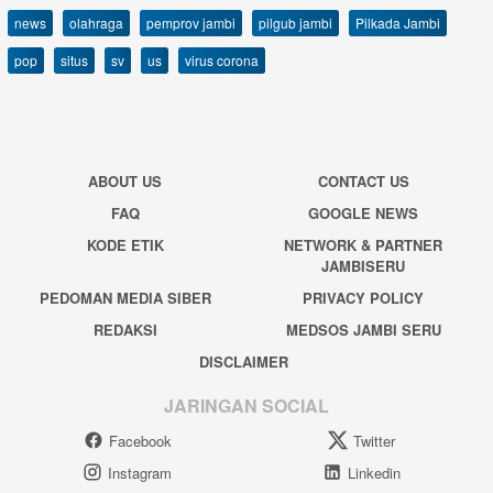
news
olahraga
pemprov jambi
pilgub jambi
Pilkada Jambi
pop
situs
sv
us
virus corona
ABOUT US
CONTACT US
FAQ
GOOGLE NEWS
KODE ETIK
NETWORK & PARTNER
JAMBISERU
PEDOMAN MEDIA SIBER
PRIVACY POLICY
REDAKSI
MEDSOS JAMBI SERU
DISCLAIMER
JARINGAN SOCIAL
Facebook
Twitter
Instagram
Linkedin