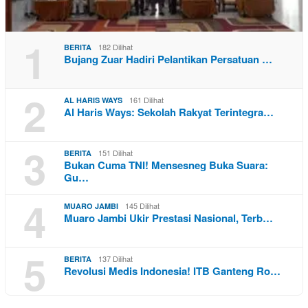
1
182 Dilihat
BERITA
Bujang Zuar Hadiri Pelantikan Persatuan …
2
161 Dilihat
AL HARIS WAYS
Al Haris Ways: Sekolah Rakyat Terintegra…
3
151 Dilihat
BERITA
Bukan Cuma TNI! Mensesneg Buka Suara:
Gu…
4
145 Dilihat
MUARO JAMBI
Muaro Jambi Ukir Prestasi Nasional, Terb…
5
137 Dilihat
BERITA
Revolusi Medis Indonesia! ITB Ganteng Ro…