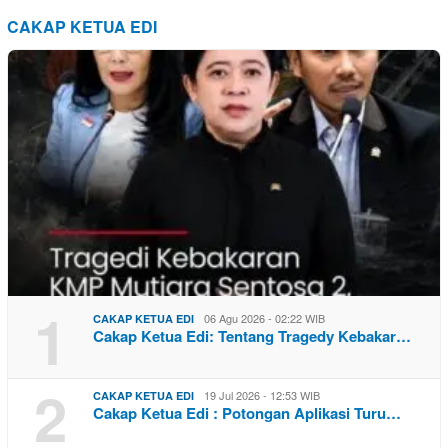
CAKAP KETUA EDI
1
06 Agu 2026 - 02:22 WIB
CAKAP KETUA EDI
Cakap Ketua Edi: Tentang Tragedy Kebakar…
2
19 Jul 2026 - 12:53 WIB
CAKAP KETUA EDI
Cakap Ketua Edi : Potongan Aplikasi Turu…