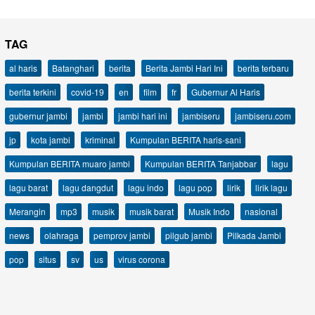
TAG
al haris
Batanghari
berita
Berita Jambi Hari Ini
berita terbaru
berita terkini
covid-19
en
film
fr
Gubernur Al Haris
gubernur jambi
jambi
jambi hari ini
jambiseru
jambiseru.com
jp
kota jambi
kriminal
Kumpulan BERITA haris-sani
Kumpulan BERITA muaro jambi
Kumpulan BERITA Tanjabbar
lagu
lagu barat
lagu dangdut
lagu indo
lagu pop
lirik
lirik lagu
Merangin
mp3
musik
musik barat
Musik Indo
nasional
news
olahraga
pemprov jambi
pilgub jambi
Pilkada Jambi
pop
situs
sv
us
virus corona