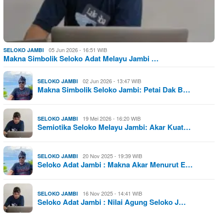
05 Jun 2026 - 16:51 WIB
SELOKO JAMBI
Makna Simbolik Seloko Adat Melayu Jambi …
02 Jun 2026 - 13:47 WIB
SELOKO JAMBI
Makna Simbolik Seloko Jambi: Petai Dak B…
19 Mei 2026 - 16:20 WIB
SELOKO JAMBI
Semiotika Seloko Melayu Jambi: Akar Kuat…
20 Nov 2025 - 19:39 WIB
SELOKO JAMBI
Seloko Adat Jambi : Makna Akar Menurut E…
16 Nov 2025 - 14:41 WIB
SELOKO JAMBI
Seloko Adat Jambi : Nilai Agung Seloko J…