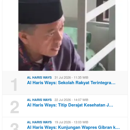
1
31 Jul 2026 - 11:35 WIB
AL HARIS WAYS
Al Haris Ways: Sekolah Rakyat Terintegra…
2
22 Jul 2026 - 14:07 WIB
AL HARIS WAYS
Al Haris Ways: Titip Derajat Kesehatan J…
3
19 Jul 2026 - 13:03 WIB
AL HARIS WAYS
Al Haris Ways: Kunjungan Wapres Gibran k…