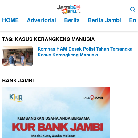
Loncat
Menu
ke
Mobile
HOME
Advertorial
Berita
Berita Jambi
Ent
konten
TAG:
KASUS KERANGKENG MANUSIA
Komnas HAM Desak Polisi Tahan Tersangka
Kasus Kerangkeng Manusia
BANK JAMBI