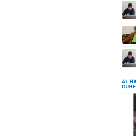
AL H
GUBE