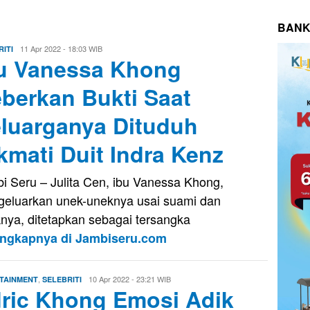
BANK
Eri
11 Apr 2022 - 18:03 WIB
ITI
u Vanessa Khong
Saputra
berkan Bukti Saat
luarganya Dituduh
kmati Duit Indra Kenz
i Seru – Julita Cen, ibu Vanessa Khong,
eluarkan unek-uneknya usai suami dan
nya, ditetapkan sebagai tersangka
engkapnya di Jambiseru.com
,
Evo
10 Apr 2022 - 23:21 WIB
TAINMENT
SELEBRITI
ric Khong Emosi Adik
Kusnady