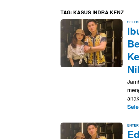
TAG:
KASUS INDRA KENZ
SELEBR
Ib
Be
Ke
Ni
Jamb
meng
anak
Sel
ENTER
Ed