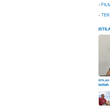
-
FIL
-
TEK
ISTI
ISTILA
Istila