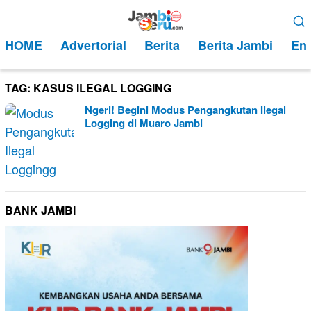
Loncat
Menu
ke
Mobile
HOME
Advertorial
Berita
Berita Jambi
Ent
konten
TAG:
KASUS ILEGAL LOGGING
Ngeri! Begini Modus Pengangkutan Ilegal
Logging di Muaro Jambi
BANK JAMBI