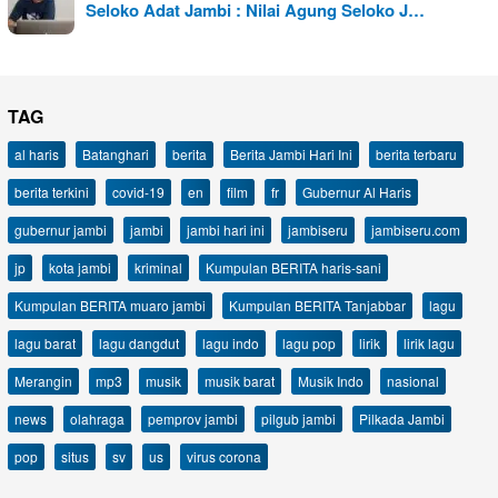
Seloko Adat Jambi : Nilai Agung Seloko J…
TAG
al haris
Batanghari
berita
Berita Jambi Hari Ini
berita terbaru
berita terkini
covid-19
en
film
fr
Gubernur Al Haris
gubernur jambi
jambi
jambi hari ini
jambiseru
jambiseru.com
jp
kota jambi
kriminal
Kumpulan BERITA haris-sani
Kumpulan BERITA muaro jambi
Kumpulan BERITA Tanjabbar
lagu
lagu barat
lagu dangdut
lagu indo
lagu pop
lirik
lirik lagu
Merangin
mp3
musik
musik barat
Musik Indo
nasional
news
olahraga
pemprov jambi
pilgub jambi
Pilkada Jambi
pop
situs
sv
us
virus corona