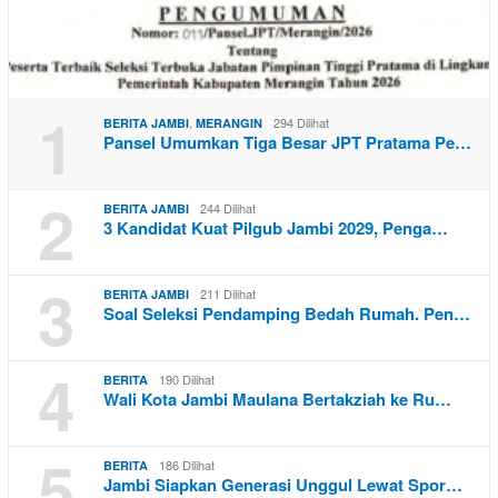
1
,
294 Dilihat
BERITA JAMBI
MERANGIN
Pansel Umumkan Tiga Besar JPT Pratama Pe…
2
244 Dilihat
BERITA JAMBI
3 Kandidat Kuat Pilgub Jambi 2029, Penga…
3
211 Dilihat
BERITA JAMBI
Soal Seleksi Pendamping Bedah Rumah. Pen…
4
190 Dilihat
BERITA
Wali Kota Jambi Maulana Bertakziah ke Ru…
5
186 Dilihat
BERITA
Jambi Siapkan Generasi Unggul Lewat Spor…