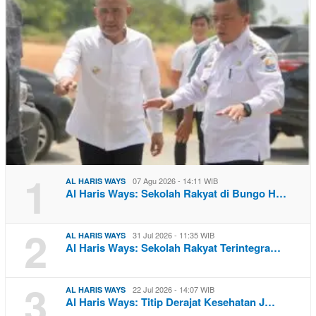
1
07 Agu 2026 - 14:11 WIB
AL HARIS WAYS
Al Haris Ways: Sekolah Rakyat di Bungo H…
2
31 Jul 2026 - 11:35 WIB
AL HARIS WAYS
Al Haris Ways: Sekolah Rakyat Terintegra…
3
22 Jul 2026 - 14:07 WIB
AL HARIS WAYS
Al Haris Ways: Titip Derajat Kesehatan J…