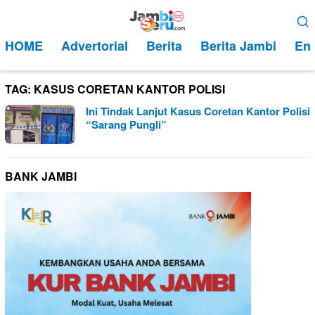
Loncat
Menu
ke
Mobile
HOME
Advertorial
Berita
Berita Jambi
Ent
konten
TAG:
KASUS CORETAN KANTOR POLISI
Ini Tindak Lanjut Kasus Coretan Kantor Polisi
“Sarang Pungli”
BANK JAMBI