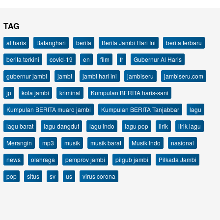
TAG
al haris
Batanghari
berita
Berita Jambi Hari Ini
berita terbaru
berita terkini
covid-19
en
film
fr
Gubernur Al Haris
gubernur jambi
jambi
jambi hari ini
jambiseru
jambiseru.com
jp
kota jambi
kriminal
Kumpulan BERITA haris-sani
Kumpulan BERITA muaro jambi
Kumpulan BERITA Tanjabbar
lagu
lagu barat
lagu dangdut
lagu indo
lagu pop
lirik
lirik lagu
Merangin
mp3
musik
musik barat
Musik Indo
nasional
news
olahraga
pemprov jambi
pilgub jambi
Pilkada Jambi
pop
situs
sv
us
virus corona