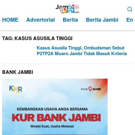
Loncat
Menu
ke
Mobile
HOME
Advertorial
Berita
Berita Jambi
Ent
konten
TAG:
KASUS ASUSILA TINGGI
Kasus Asusila Tinggi, Ombudsman Sebut
P2TP2A Muaro Jambi Tidak Masuk Kriteria
BANK JAMBI