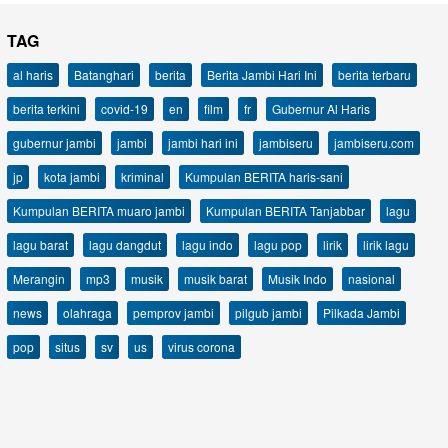
TAG
al haris
Batanghari
berita
Berita Jambi Hari Ini
berita terbaru
berita terkini
covid-19
en
film
fr
Gubernur Al Haris
gubernur jambi
jambi
jambi hari ini
jambiseru
jambiseru.com
jp
kota jambi
kriminal
Kumpulan BERITA haris-sani
Kumpulan BERITA muaro jambi
Kumpulan BERITA Tanjabbar
lagu
lagu barat
lagu dangdut
lagu indo
lagu pop
lirik
lirik lagu
Merangin
mp3
musik
musik barat
Musik Indo
nasional
news
olahraga
pemprov jambi
pilgub jambi
Pilkada Jambi
pop
situs
sv
us
virus corona