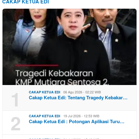
CAKAP KETUA EDI
1
06 Agu 2026 - 02:22 WIB
CAKAP KETUA EDI
Cakap Ketua Edi: Tentang Tragedy Kebakar…
2
19 Jul 2026 - 12:53 WIB
CAKAP KETUA EDI
Cakap Ketua Edi : Potongan Aplikasi Turu…