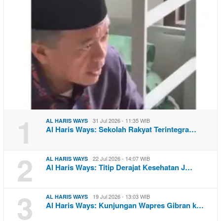
1
31 Jul 2026 - 11:35 WIB
AL HARIS WAYS
Al Haris Ways: Sekolah Rakyat Terintegra…
2
22 Jul 2026 - 14:07 WIB
AL HARIS WAYS
Al Haris Ways: Titip Derajat Kesehatan J…
3
19 Jul 2026 - 13:03 WIB
AL HARIS WAYS
Al Haris Ways: Kunjungan Wapres Gibran k…