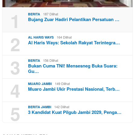
1
187 Dilihat
BERITA
Bujang Zuar Hadiri Pelantikan Persatuan …
2
164 Dilihat
AL HARIS WAYS
Al Haris Ways: Sekolah Rakyat Terintegra…
3
156 Dilihat
BERITA
Bukan Cuma TNI! Mensesneg Buka Suara:
Gu…
4
149 Dilihat
MUARO JAMBI
Muaro Jambi Ukir Prestasi Nasional, Terb…
5
142 Dilihat
BERITA JAMBI
3 Kandidat Kuat Pilgub Jambi 2029, Penga…