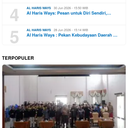
4
30 Jun 2026 - 15:50 WIB
AL HARIS WAYS
Al Haris Ways: Pesan untuk Diri Sendiri,…
5
28 Jun 2026 - 15:14 WIB
AL HARIS WAYS
Al Haris Ways : Pekan Kebudayaan Daerah …
TERPOPULER