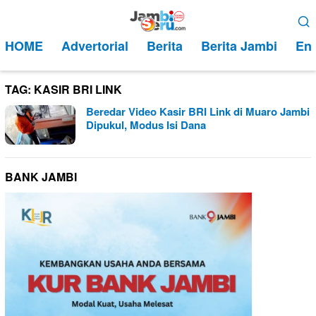
Loncat
Menu
ke
Mobile
HOME
Advertorial
Berita
Berita Jambi
Ent
konten
TAG:
KASIR BRI LINK
Beredar Video Kasir BRI Link di Muaro Jambi
Dipukul, Modus Isi Dana
BANK JAMBI