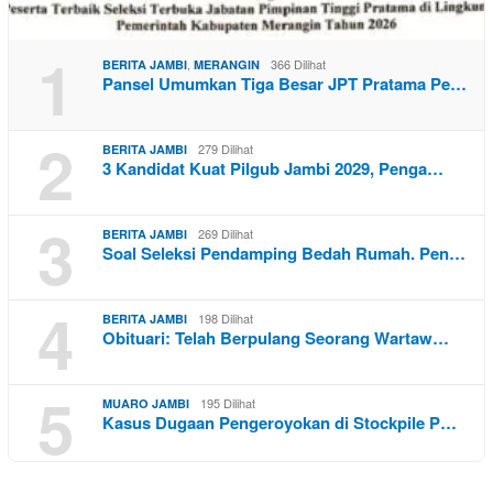
1
,
366 Dilihat
BERITA JAMBI
MERANGIN
Pansel Umumkan Tiga Besar JPT Pratama Pe…
2
279 Dilihat
BERITA JAMBI
3 Kandidat Kuat Pilgub Jambi 2029, Penga…
3
269 Dilihat
BERITA JAMBI
Soal Seleksi Pendamping Bedah Rumah. Pen…
4
198 Dilihat
BERITA JAMBI
Obituari: Telah Berpulang Seorang Wartaw…
5
195 Dilihat
MUARO JAMBI
Kasus Dugaan Pengeroyokan di Stockpile P…