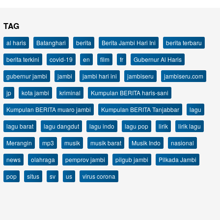
TAG
al haris
Batanghari
berita
Berita Jambi Hari Ini
berita terbaru
berita terkini
covid-19
en
film
fr
Gubernur Al Haris
gubernur jambi
jambi
jambi hari ini
jambiseru
jambiseru.com
jp
kota jambi
kriminal
Kumpulan BERITA haris-sani
Kumpulan BERITA muaro jambi
Kumpulan BERITA Tanjabbar
lagu
lagu barat
lagu dangdut
lagu indo
lagu pop
lirik
lirik lagu
Merangin
mp3
musik
musik barat
Musik Indo
nasional
news
olahraga
pemprov jambi
pilgub jambi
Pilkada Jambi
pop
situs
sv
us
virus corona