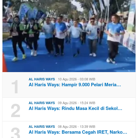
1
10 Agu 2026 - 03:08 WIB
AL HARIS WAYS
Al Haris Ways: Hampir 9.000 Pelari Meria…
2
09 Agu 2026 - 15:24 WIB
AL HARIS WAYS
Al Haris Ways: Rindu Masa Kecil di Sekol…
3
08 Agu 2026 - 13:39 WIB
AL HARIS WAYS
Al Haris Ways: Bersama Cegah IRET, Narko…