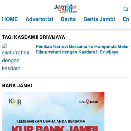
Loncat
Menu
ke
Mobile
HOME
Advertorial
Berita
Berita Jambi
Ent
konten
TAG:
KASDAM II SRIWIJAYA
Pemkab Kerinci Bersama Forkompimda Gelar
Silaturrahmi dengan Kasdam II Sriwijaya
BANK JAMBI