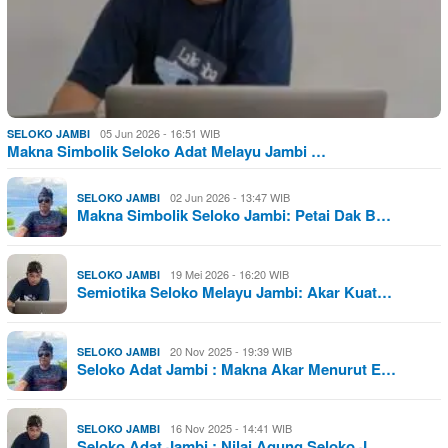
05 Jun 2026 - 16:51 WIB
SELOKO JAMBI
Makna Simbolik Seloko Adat Melayu Jambi …
02 Jun 2026 - 13:47 WIB
SELOKO JAMBI
Makna Simbolik Seloko Jambi: Petai Dak B…
19 Mei 2026 - 16:20 WIB
SELOKO JAMBI
Semiotika Seloko Melayu Jambi: Akar Kuat…
20 Nov 2025 - 19:39 WIB
SELOKO JAMBI
Seloko Adat Jambi : Makna Akar Menurut E…
16 Nov 2025 - 14:41 WIB
SELOKO JAMBI
Seloko Adat Jambi : Nilai Agung Seloko J…