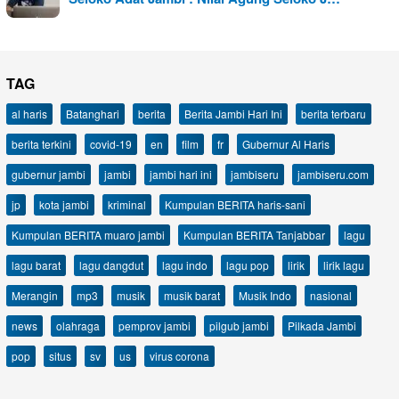
TAG
al haris
Batanghari
berita
Berita Jambi Hari Ini
berita terbaru
berita terkini
covid-19
en
film
fr
Gubernur Al Haris
gubernur jambi
jambi
jambi hari ini
jambiseru
jambiseru.com
jp
kota jambi
kriminal
Kumpulan BERITA haris-sani
Kumpulan BERITA muaro jambi
Kumpulan BERITA Tanjabbar
lagu
lagu barat
lagu dangdut
lagu indo
lagu pop
lirik
lirik lagu
Merangin
mp3
musik
musik barat
Musik Indo
nasional
news
olahraga
pemprov jambi
pilgub jambi
Pilkada Jambi
pop
situs
sv
us
virus corona