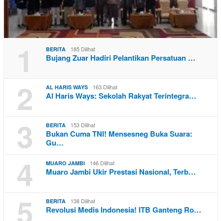
1
185 Dilihat
BERITA
Bujang Zuar Hadiri Pelantikan Persatuan …
2
163 Dilihat
AL HARIS WAYS
Al Haris Ways: Sekolah Rakyat Terintegra…
3
153 Dilihat
BERITA
Bukan Cuma TNI! Mensesneg Buka Suara:
Gu…
4
146 Dilihat
MUARO JAMBI
Muaro Jambi Ukir Prestasi Nasional, Terb…
5
138 Dilihat
BERITA
Revolusi Medis Indonesia! ITB Ganteng Ro…