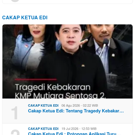
CAKAP KETUA EDI
1
06 Agu 2026 - 02:22 WIB
CAKAP KETUA EDI
Cakap Ketua Edi: Tentang Tragedy Kebakar…
19 Jul 2026 - 12:53 WIB
CAKAP KETUA EDI
Cakap Ketua Edi : Potongan Aplikasi Turu…