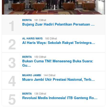
1
181 Dilihat
BERITA
Bujang Zuar Hadiri Pelantikan Persatuan …
2
160 Dilihat
AL HARIS WAYS
Al Haris Ways: Sekolah Rakyat Terintegra…
3
150 Dilihat
BERITA
Bukan Cuma TNI! Mensesneg Buka Suara:
Gu…
4
144 Dilihat
MUARO JAMBI
Muaro Jambi Ukir Prestasi Nasional, Terb…
5
136 Dilihat
BERITA
Revolusi Medis Indonesia! ITB Ganteng Ro…