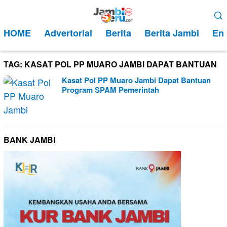
Loncat
Menu
ke
Mobile
HOME
Advertorial
Berita
Berita Jambi
Ent
konten
TAG:
KASAT POL PP MUARO JAMBI DAPAT BANTUAN
Kasat Pol PP Muaro Jambi Dapat Bantuan
Program SPAM Pemerintah
BANK JAMBI