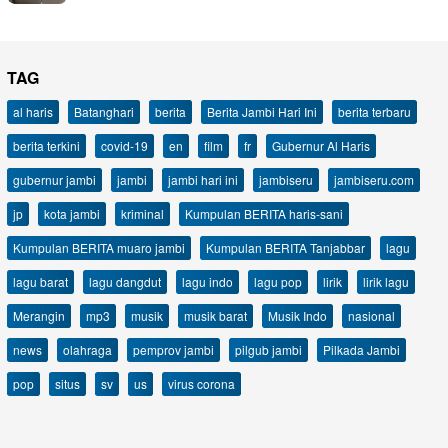
TAG
al haris
Batanghari
berita
Berita Jambi Hari Ini
berita terbaru
berita terkini
covid-19
en
film
fr
Gubernur Al Haris
gubernur jambi
jambi
jambi hari ini
jambiseru
jambiseru.com
jp
kota jambi
kriminal
Kumpulan BERITA haris-sani
Kumpulan BERITA muaro jambi
Kumpulan BERITA Tanjabbar
lagu
lagu barat
lagu dangdut
lagu indo
lagu pop
lirik
lirik lagu
Merangin
mp3
musik
musik barat
Musik Indo
nasional
news
olahraga
pemprov jambi
pilgub jambi
Pilkada Jambi
pop
situs
sv
us
virus corona