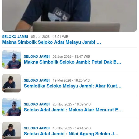
05 Jun 2026 - 16:51 WIB
SELOKO JAMBI
Makna Simbolik Seloko Adat Melayu Jambi …
02 Jun 2026 - 13:47 WIB
SELOKO JAMBI
Makna Simbolik Seloko Jambi: Petai Dak B…
19 Mei 2026 - 16:20 WIB
SELOKO JAMBI
Semiotika Seloko Melayu Jambi: Akar Kuat…
20 Nov 2025 - 19:39 WIB
SELOKO JAMBI
Seloko Adat Jambi : Makna Akar Menurut E…
16 Nov 2025 - 14:41 WIB
SELOKO JAMBI
Seloko Adat Jambi : Nilai Agung Seloko J…