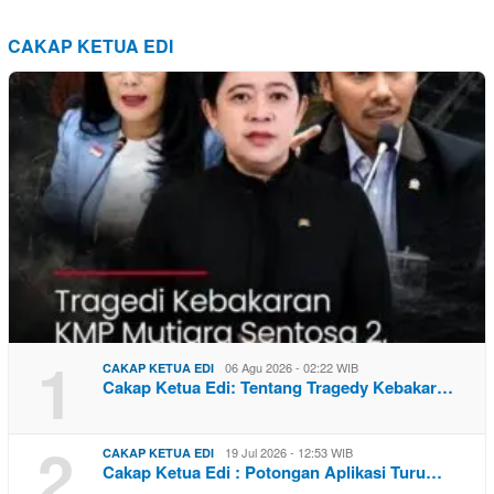
CAKAP KETUA EDI
1
06 Agu 2026 - 02:22 WIB
CAKAP KETUA EDI
Cakap Ketua Edi: Tentang Tragedy Kebakar…
2
19 Jul 2026 - 12:53 WIB
CAKAP KETUA EDI
Cakap Ketua Edi : Potongan Aplikasi Turu…