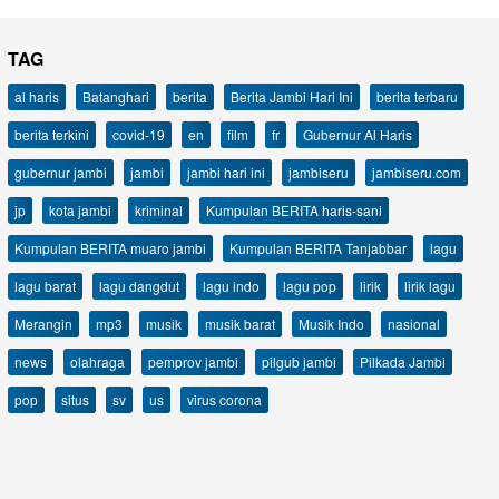
TAG
al haris
Batanghari
berita
Berita Jambi Hari Ini
berita terbaru
berita terkini
covid-19
en
film
fr
Gubernur Al Haris
gubernur jambi
jambi
jambi hari ini
jambiseru
jambiseru.com
jp
kota jambi
kriminal
Kumpulan BERITA haris-sani
Kumpulan BERITA muaro jambi
Kumpulan BERITA Tanjabbar
lagu
lagu barat
lagu dangdut
lagu indo
lagu pop
lirik
lirik lagu
Merangin
mp3
musik
musik barat
Musik Indo
nasional
news
olahraga
pemprov jambi
pilgub jambi
Pilkada Jambi
pop
situs
sv
us
virus corona