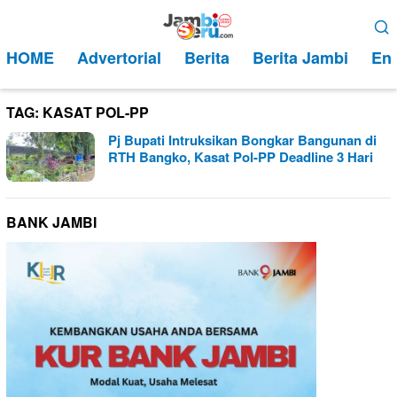
Loncat
Menu
ke
Mobile
HOME
Advertorial
Berita
Berita Jambi
Ent
konten
TAG:
KASAT POL-PP
Pj Bupati Intruksikan Bongkar Bangunan di
RTH Bangko, Kasat Pol-PP Deadline 3 Hari
BANK JAMBI