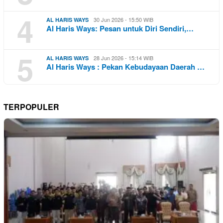
4
30 Jun 2026 - 15:50 WIB
AL HARIS WAYS
Al Haris Ways: Pesan untuk Diri Sendiri,…
5
28 Jun 2026 - 15:14 WIB
AL HARIS WAYS
Al Haris Ways : Pekan Kebudayaan Daerah …
TERPOPULER