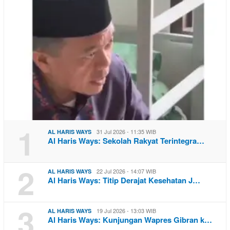
1
31 Jul 2026 - 11:35 WIB
AL HARIS WAYS
Al Haris Ways: Sekolah Rakyat Terintegra…
2
22 Jul 2026 - 14:07 WIB
AL HARIS WAYS
Al Haris Ways: Titip Derajat Kesehatan J…
3
19 Jul 2026 - 13:03 WIB
AL HARIS WAYS
Al Haris Ways: Kunjungan Wapres Gibran k…