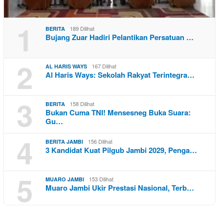
1
189 Dilihat
BERITA
Bujang Zuar Hadiri Pelantikan Persatuan …
2
167 Dilihat
AL HARIS WAYS
Al Haris Ways: Sekolah Rakyat Terintegra…
3
158 Dilihat
BERITA
Bukan Cuma TNI! Mensesneg Buka Suara:
Gu…
4
156 Dilihat
BERITA JAMBI
3 Kandidat Kuat Pilgub Jambi 2029, Penga…
5
153 Dilihat
MUARO JAMBI
Muaro Jambi Ukir Prestasi Nasional, Terb…