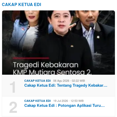
CAKAP KETUA EDI
1
06 Agu 2026 - 02:22 WIB
CAKAP KETUA EDI
Cakap Ketua Edi: Tentang Tragedy Kebakar…
2
19 Jul 2026 - 12:53 WIB
CAKAP KETUA EDI
Cakap Ketua Edi : Potongan Aplikasi Turu…