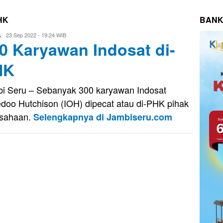
HK
BANK
Evo
23 Sep 2022 - 19:24 WIB
A
0 Karyawan Indosat di-
Kusnady
HK
i Seru – Sebanyak 300 karyawan Indosat
doo Hutchison (IOH) dipecat atau di-PHK pihak
usahaan.
Selengkapnya di Jambiseru.com