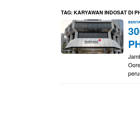
TAG:
KARYAWAN INDOSAT DI P
BERIT
30
P
Jamb
Oore
per