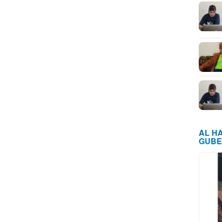
AL H
GUBE