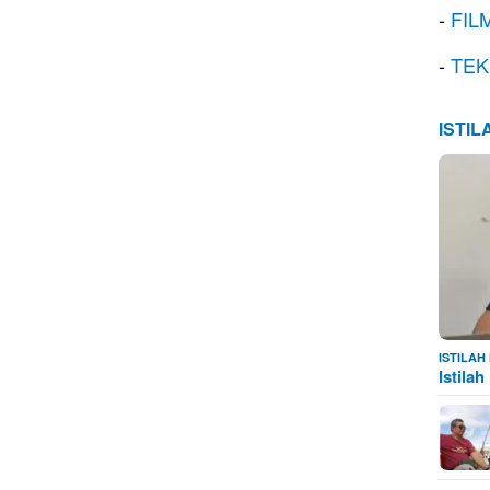
-
FIL
-
TEK
ISTI
ISTILA
Istila