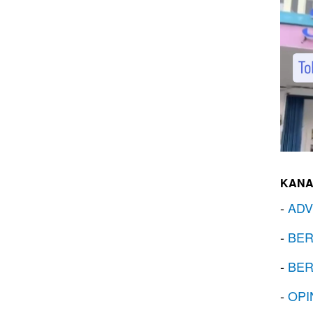
KANA
-
ADV
-
BER
-
BER
-
OPI