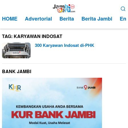
Loncat
Menu
ke
Mobile
HOME
Advertorial
Berita
Berita Jambi
Ent
konten
TAG:
KARYAWAN INDOSAT
300 Karyawan Indosat di-PHK
BANK JAMBI