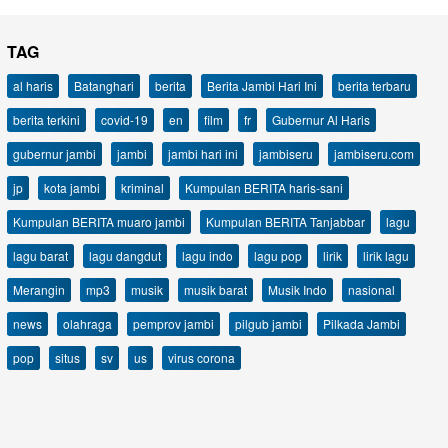
TAG
al haris
Batanghari
berita
Berita Jambi Hari Ini
berita terbaru
berita terkini
covid-19
en
film
fr
Gubernur Al Haris
gubernur jambi
jambi
jambi hari ini
jambiseru
jambiseru.com
jp
kota jambi
kriminal
Kumpulan BERITA haris-sani
Kumpulan BERITA muaro jambi
Kumpulan BERITA Tanjabbar
lagu
lagu barat
lagu dangdut
lagu indo
lagu pop
lirik
lirik lagu
Merangin
mp3
musik
musik barat
Musik Indo
nasional
news
olahraga
pemprov jambi
pilgub jambi
Pilkada Jambi
pop
situs
sv
us
virus corona