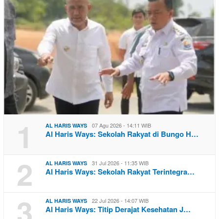
1
07 Agu 2026 - 14:11 WIB
AL HARIS WAYS
Al Haris Ways: Sekolah Rakyat di Bungo H…
2
31 Jul 2026 - 11:35 WIB
AL HARIS WAYS
Al Haris Ways: Sekolah Rakyat Terintegra…
3
22 Jul 2026 - 14:07 WIB
AL HARIS WAYS
Al Haris Ways: Titip Derajat Kesehatan J…