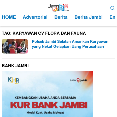
Loncat
Menu
ke
Mobile
HOME
Advertorial
Berita
Berita Jambi
Ent
konten
TAG:
KARYAWAN CV FLORA DAN FAUNA
Polsek Jambi Selatan Amankan Karyawan
yang Nekat Gelapkan Uang Perusahaan
BANK JAMBI