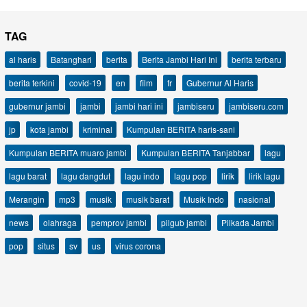
TAG
al haris
Batanghari
berita
Berita Jambi Hari Ini
berita terbaru
berita terkini
covid-19
en
film
fr
Gubernur Al Haris
gubernur jambi
jambi
jambi hari ini
jambiseru
jambiseru.com
jp
kota jambi
kriminal
Kumpulan BERITA haris-sani
Kumpulan BERITA muaro jambi
Kumpulan BERITA Tanjabbar
lagu
lagu barat
lagu dangdut
lagu indo
lagu pop
lirik
lirik lagu
Merangin
mp3
musik
musik barat
Musik Indo
nasional
news
olahraga
pemprov jambi
pilgub jambi
Pilkada Jambi
pop
situs
sv
us
virus corona