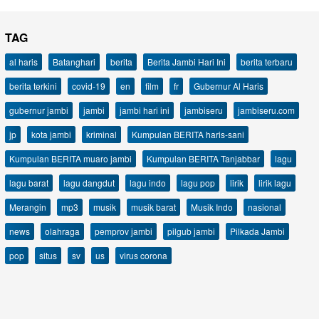
TAG
al haris
Batanghari
berita
Berita Jambi Hari Ini
berita terbaru
berita terkini
covid-19
en
film
fr
Gubernur Al Haris
gubernur jambi
jambi
jambi hari ini
jambiseru
jambiseru.com
jp
kota jambi
kriminal
Kumpulan BERITA haris-sani
Kumpulan BERITA muaro jambi
Kumpulan BERITA Tanjabbar
lagu
lagu barat
lagu dangdut
lagu indo
lagu pop
lirik
lirik lagu
Merangin
mp3
musik
musik barat
Musik Indo
nasional
news
olahraga
pemprov jambi
pilgub jambi
Pilkada Jambi
pop
situs
sv
us
virus corona