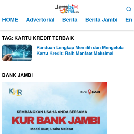
Loncat
Menu
ke
Mobile
HOME
Advertorial
Berita
Berita Jambi
Ent
konten
TAG:
KARTU KREDIT TERBAIK
Panduan Lengkap Memilih dan Mengelola
Kartu Kredit: Raih Manfaat Maksimal
BANK JAMBI