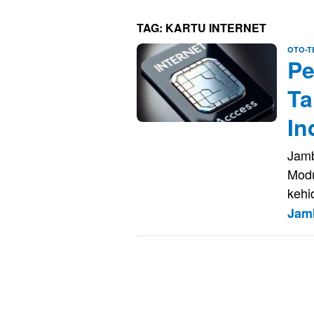
TAG:
KARTU INTERNET
OTO-T
Pe
Ta
In
Jamb
Modu
kehi
Jam