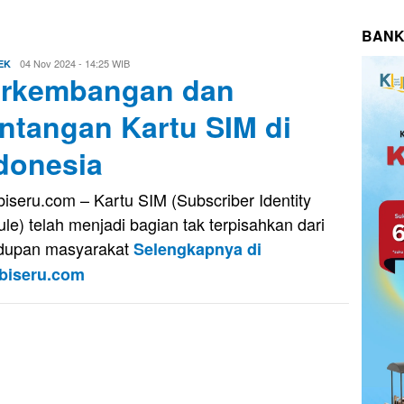
BANK
Evo
04 Nov 2024 - 14:25 WIB
EK
rkembangan dan
Kusnady
ntangan Kartu SIM di
donesia
iseru.com – Kartu SIM (Subscriber Identity
le) telah menjadi bagian tak terpisahkan dari
dupan masyarakat
Selengkapnya di
biseru.com