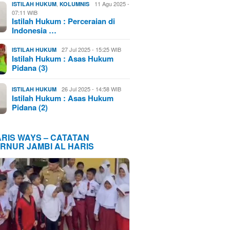
,
11 Agu 2025 -
ISTILAH HUKUM
KOLUMNIS
07:11 WIB
Istilah Hukum : Perceraian di
Indonesia …
27 Jul 2025 - 15:25 WIB
ISTILAH HUKUM
Istilah Hukum : Asas Hukum
Pidana (3)
26 Jul 2025 - 14:58 WIB
ISTILAH HUKUM
Istilah Hukum : Asas Hukum
Pidana (2)
ARIS WAYS – CATATAN
RNUR JAMBI AL HARIS