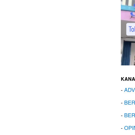
KANA
-
ADV
-
BER
-
BER
-
OPI