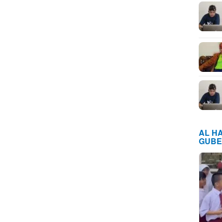
AL H
GUBE