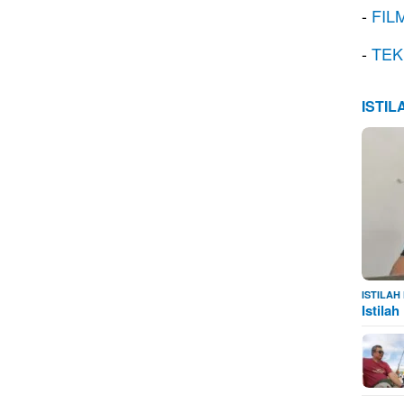
-
FIL
-
TEK
ISTI
ISTILA
Istila