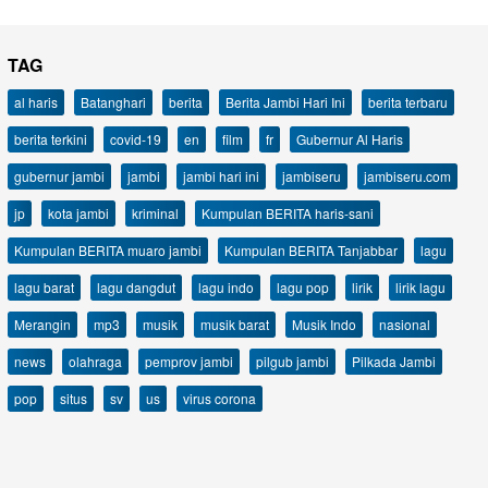
TAG
al haris
Batanghari
berita
Berita Jambi Hari Ini
berita terbaru
berita terkini
covid-19
en
film
fr
Gubernur Al Haris
gubernur jambi
jambi
jambi hari ini
jambiseru
jambiseru.com
jp
kota jambi
kriminal
Kumpulan BERITA haris-sani
Kumpulan BERITA muaro jambi
Kumpulan BERITA Tanjabbar
lagu
lagu barat
lagu dangdut
lagu indo
lagu pop
lirik
lirik lagu
Merangin
mp3
musik
musik barat
Musik Indo
nasional
news
olahraga
pemprov jambi
pilgub jambi
Pilkada Jambi
pop
situs
sv
us
virus corona