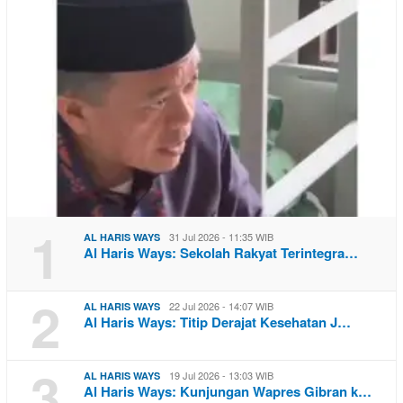
1
31 Jul 2026 - 11:35 WIB
AL HARIS WAYS
Al Haris Ways: Sekolah Rakyat Terintegra…
2
22 Jul 2026 - 14:07 WIB
AL HARIS WAYS
Al Haris Ways: Titip Derajat Kesehatan J…
3
19 Jul 2026 - 13:03 WIB
AL HARIS WAYS
Al Haris Ways: Kunjungan Wapres Gibran k…