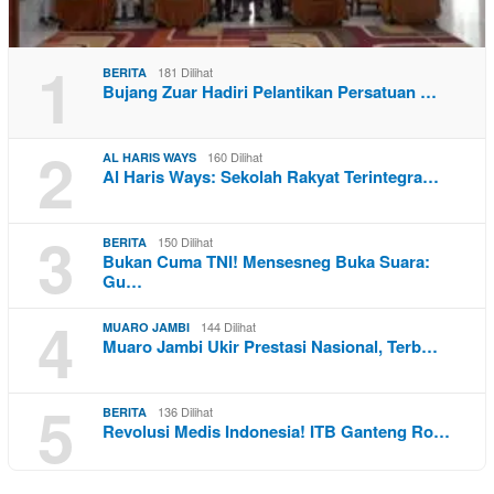
1
181 Dilihat
BERITA
Bujang Zuar Hadiri Pelantikan Persatuan …
2
160 Dilihat
AL HARIS WAYS
Al Haris Ways: Sekolah Rakyat Terintegra…
3
150 Dilihat
BERITA
Bukan Cuma TNI! Mensesneg Buka Suara:
Gu…
4
144 Dilihat
MUARO JAMBI
Muaro Jambi Ukir Prestasi Nasional, Terb…
5
136 Dilihat
BERITA
Revolusi Medis Indonesia! ITB Ganteng Ro…