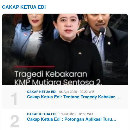
CAKAP KETUA EDI
1
06 Agu 2026 - 02:22 WIB
CAKAP KETUA EDI
Cakap Ketua Edi: Tentang Tragedy Kebakar…
2
19 Jul 2026 - 12:53 WIB
CAKAP KETUA EDI
Cakap Ketua Edi : Potongan Aplikasi Turu…