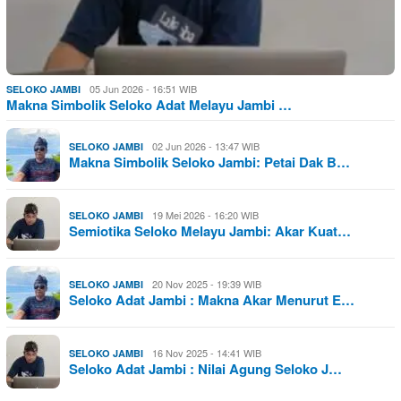
05 Jun 2026 - 16:51 WIB
SELOKO JAMBI
Makna Simbolik Seloko Adat Melayu Jambi …
02 Jun 2026 - 13:47 WIB
SELOKO JAMBI
Makna Simbolik Seloko Jambi: Petai Dak B…
19 Mei 2026 - 16:20 WIB
SELOKO JAMBI
Semiotika Seloko Melayu Jambi: Akar Kuat…
20 Nov 2025 - 19:39 WIB
SELOKO JAMBI
Seloko Adat Jambi : Makna Akar Menurut E…
16 Nov 2025 - 14:41 WIB
SELOKO JAMBI
Seloko Adat Jambi : Nilai Agung Seloko J…