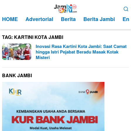
Loncat
Menu
ke
Mobile
HOME
Advertorial
Berita
Berita Jambi
Ent
konten
TAG:
KARTINI KOTA JAMBI
Inovasi Rasa Kartini Kota Jambi: Saat Camat
hingga Istri Pejabat Beradu Masak Kotak
Misteri
BANK JAMBI