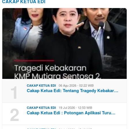
CAKAP KETUA EDI
1
06 Agu 2026 - 02:22 WIB
CAKAP KETUA EDI
Cakap Ketua Edi: Tentang Tragedy Kebakar…
2
19 Jul 2026 - 12:53 WIB
CAKAP KETUA EDI
Cakap Ketua Edi : Potongan Aplikasi Turu…