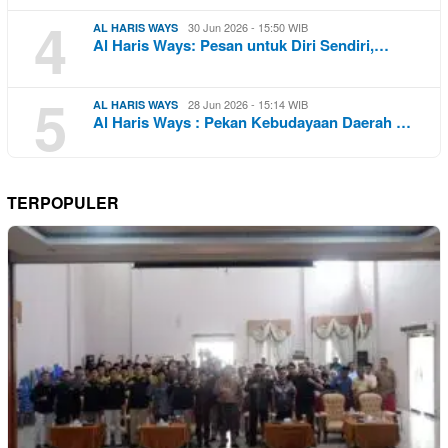
4
30 Jun 2026 - 15:50 WIB
AL HARIS WAYS
Al Haris Ways: Pesan untuk Diri Sendiri,…
5
28 Jun 2026 - 15:14 WIB
AL HARIS WAYS
Al Haris Ways : Pekan Kebudayaan Daerah …
TERPOPULER