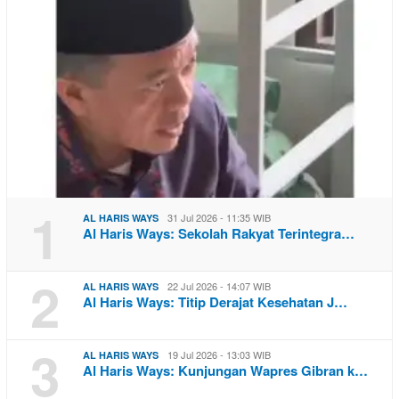
1
31 Jul 2026 - 11:35 WIB
AL HARIS WAYS
Al Haris Ways: Sekolah Rakyat Terintegra…
2
22 Jul 2026 - 14:07 WIB
AL HARIS WAYS
Al Haris Ways: Titip Derajat Kesehatan J…
3
19 Jul 2026 - 13:03 WIB
AL HARIS WAYS
Al Haris Ways: Kunjungan Wapres Gibran k…