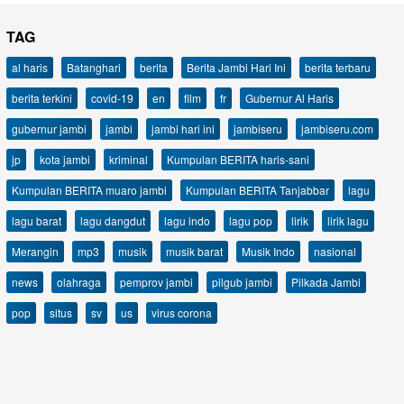
TAG
al haris
Batanghari
berita
Berita Jambi Hari Ini
berita terbaru
berita terkini
covid-19
en
film
fr
Gubernur Al Haris
gubernur jambi
jambi
jambi hari ini
jambiseru
jambiseru.com
jp
kota jambi
kriminal
Kumpulan BERITA haris-sani
Kumpulan BERITA muaro jambi
Kumpulan BERITA Tanjabbar
lagu
lagu barat
lagu dangdut
lagu indo
lagu pop
lirik
lirik lagu
Merangin
mp3
musik
musik barat
Musik Indo
nasional
news
olahraga
pemprov jambi
pilgub jambi
Pilkada Jambi
pop
situs
sv
us
virus corona