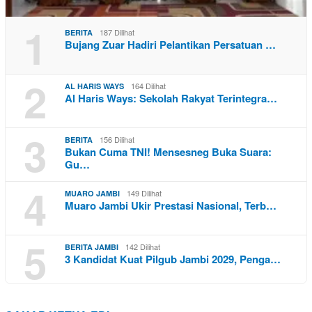
1
187 Dilihat
BERITA
Bujang Zuar Hadiri Pelantikan Persatuan …
2
164 Dilihat
AL HARIS WAYS
Al Haris Ways: Sekolah Rakyat Terintegra…
3
156 Dilihat
BERITA
Bukan Cuma TNI! Mensesneg Buka Suara:
Gu…
4
149 Dilihat
MUARO JAMBI
Muaro Jambi Ukir Prestasi Nasional, Terb…
5
142 Dilihat
BERITA JAMBI
3 Kandidat Kuat Pilgub Jambi 2029, Penga…