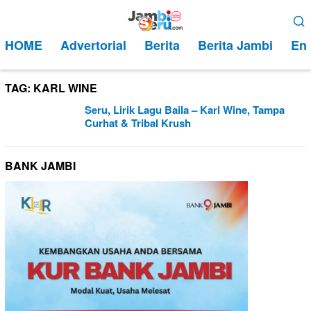
Loncat
Menu
ke
Mobile
HOME
Advertorial
Berita
Berita Jambi
Ent
konten
TAG:
KARL WINE
Seru, Lirik Lagu Baila – Karl Wine, Tampa
Curhat & Tribal Krush
BANK JAMBI