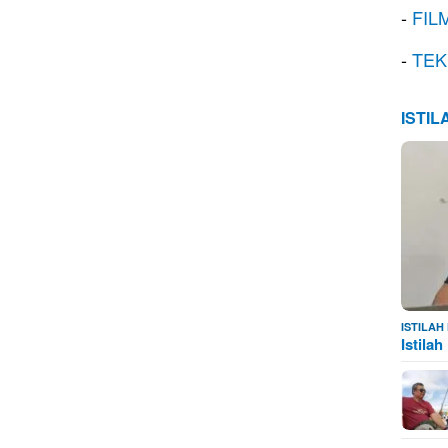
-
FIL
-
TEK
ISTI
ISTILA
Istila