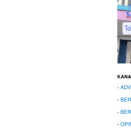
KANA
-
ADV
-
BER
-
BER
-
OPI