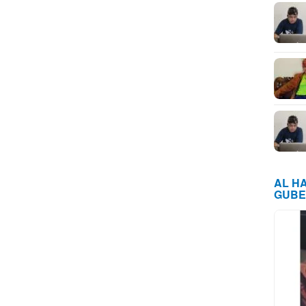
AL H
GUBE