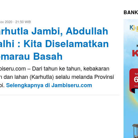
BANK
ov 2020 - 21:50 WIB
rhutla Jambi, Abdullah
dy
lhi : Kita Diselamatkan
marau Basah
iseru.com – Dari tahun ke tahun, kebakaran
n dan lahan (Karhutla) selalu melanda Provinsi
bi.
Selengkapnya di Jambiseru.com