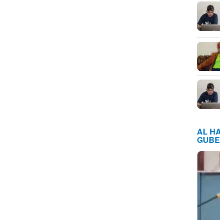
AL H
GUBE