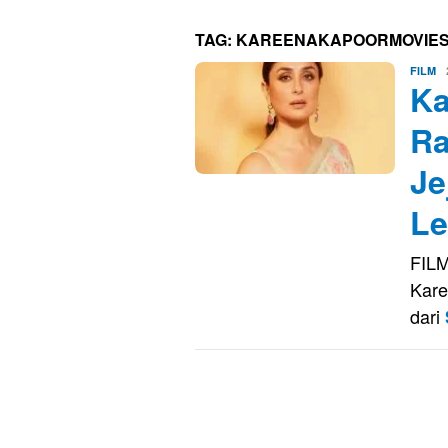
TAG:
KAREENAKAPOORMOVIE
E
FILM
Ka
K
Ra
Je
Le
FILM
Kare
dari