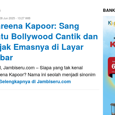
S
BANK
vo
28 Jun 2025 - 13:27 WIB
reena Kapoor: Sang
usnady
tu Bollywood Cantik dan
jak Emasnya di Layar
bar
, Jambiseru.com – Siapa yang tak kenal
ena Kapoor? Nama ini seolah menjadi sinonim
Selengkapnya di Jambiseru.com