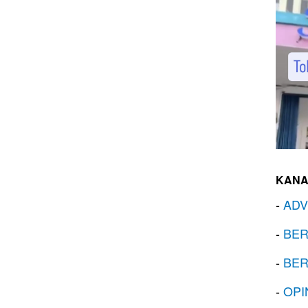
KANA
-
ADV
-
BER
-
BER
-
OPI