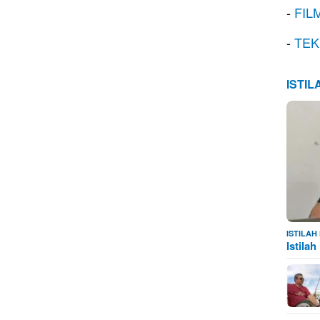
-
FIL
-
TEK
ISTI
ISTILA
Istila