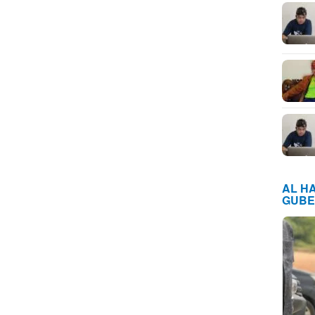
AL H
GUBE