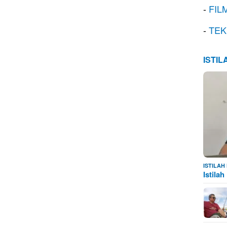
-
FIL
-
TEK
ISTI
ISTILA
Istila