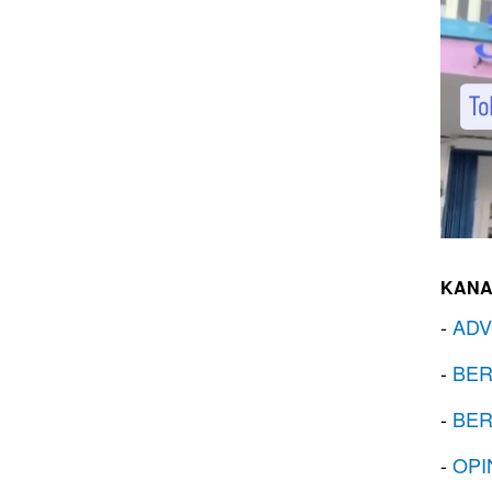
KANA
-
ADV
-
BER
-
BER
-
OPI