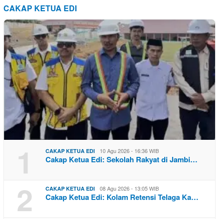
CAKAP KETUA EDI
1
10 Agu 2026 - 16:36 WIB
CAKAP KETUA EDI
Cakap Ketua Edi: Sekolah Rakyat di Jambi…
2
08 Agu 2026 - 13:05 WIB
CAKAP KETUA EDI
Cakap Ketua Edi: Kolam Retensi Telaga Ka…