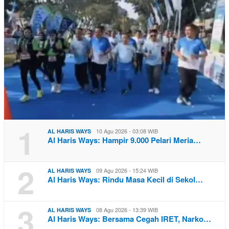
1
10 Agu 2026 - 03:08 WIB
AL HARIS WAYS
Al Haris Ways: Hampir 9.000 Pelari Meria…
2
09 Agu 2026 - 15:24 WIB
AL HARIS WAYS
Al Haris Ways: Rindu Masa Kecil di Sekol…
3
08 Agu 2026 - 13:39 WIB
AL HARIS WAYS
Al Haris Ways: Bersama Cegah IRET, Narko…