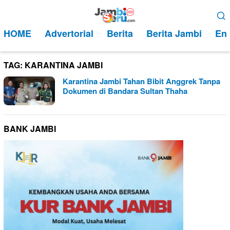
Loncat
Menu
ke
Mobile
HOME
Advertorial
Berita
Berita Jambi
Ent
konten
TAG:
KARANTINA JAMBI
Karantina Jambi Tahan Bibit Anggrek Tanpa
Dokumen di Bandara Sultan Thaha
BANK JAMBI