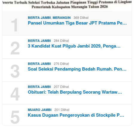
1
,
369 Dilihat
BERITA JAMBI
MERANGIN
Pansel Umumkan Tiga Besar JPT Pratama Pe…
2
284 Dilihat
BERITA JAMBI
3 Kandidat Kuat Pilgub Jambi 2029, Penga…
3
276 Dilihat
BERITA JAMBI
Soal Seleksi Pendamping Bedah Rumah. Pen…
4
207 Dilihat
BERITA JAMBI
Obituari: Telah Berpulang Seorang Wartaw…
5
201 Dilihat
MUARO JAMBI
Kasus Dugaan Pengeroyokan di Stockpile P…