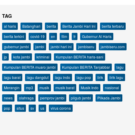
TAG
al haris
Batanghari
berita
Berita Jambi Hari Ini
berita terbaru
berita terkini
covid-19
en
film
fr
Gubernur Al Haris
gubernur jambi
jambi
jambi hari ini
jambiseru
jambiseru.com
jp
kota jambi
kriminal
Kumpulan BERITA haris-sani
Kumpulan BERITA muaro jambi
Kumpulan BERITA Tanjabbar
lagu
lagu barat
lagu dangdut
lagu indo
lagu pop
lirik
lirik lagu
Merangin
mp3
musik
musik barat
Musik Indo
nasional
news
olahraga
pemprov jambi
pilgub jambi
Pilkada Jambi
pop
situs
sv
us
virus corona