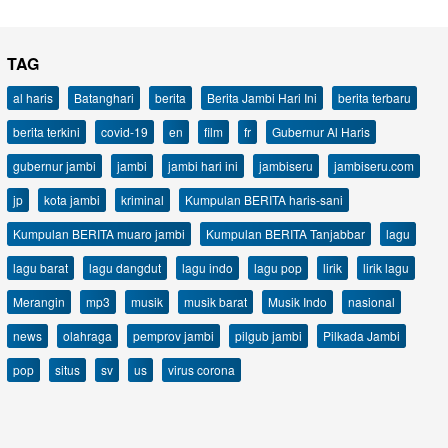
TAG
al haris
Batanghari
berita
Berita Jambi Hari Ini
berita terbaru
berita terkini
covid-19
en
film
fr
Gubernur Al Haris
gubernur jambi
jambi
jambi hari ini
jambiseru
jambiseru.com
jp
kota jambi
kriminal
Kumpulan BERITA haris-sani
Kumpulan BERITA muaro jambi
Kumpulan BERITA Tanjabbar
lagu
lagu barat
lagu dangdut
lagu indo
lagu pop
lirik
lirik lagu
Merangin
mp3
musik
musik barat
Musik Indo
nasional
news
olahraga
pemprov jambi
pilgub jambi
Pilkada Jambi
pop
situs
sv
us
virus corona