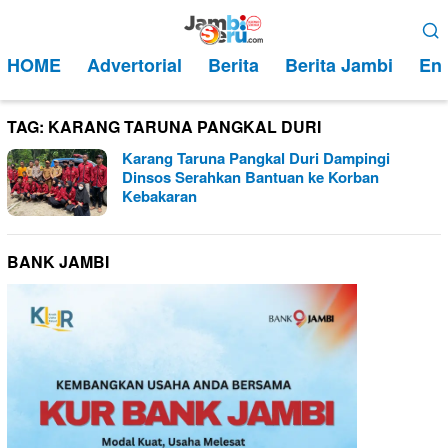
Loncat
Menu
ke
Mobile
HOME
Advertorial
Berita
Berita Jambi
Ent
konten
TAG:
KARANG TARUNA PANGKAL DURI
Karang Taruna Pangkal Duri Dampingi
Dinsos Serahkan Bantuan ke Korban
Kebakaran
BANK JAMBI