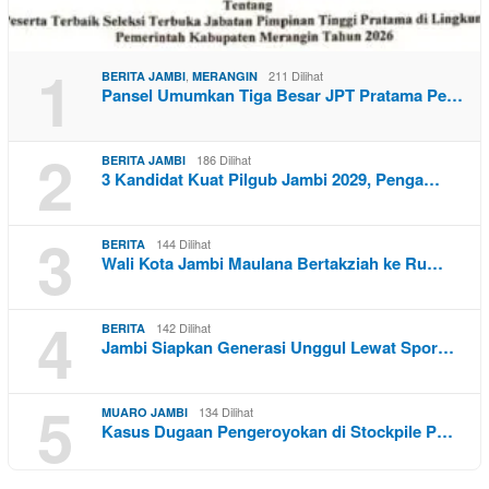
1
,
211 Dilihat
BERITA JAMBI
MERANGIN
Pansel Umumkan Tiga Besar JPT Pratama Pe…
2
186 Dilihat
BERITA JAMBI
3 Kandidat Kuat Pilgub Jambi 2029, Penga…
3
144 Dilihat
BERITA
Wali Kota Jambi Maulana Bertakziah ke Ru…
4
142 Dilihat
BERITA
Jambi Siapkan Generasi Unggul Lewat Spor…
5
134 Dilihat
MUARO JAMBI
Kasus Dugaan Pengeroyokan di Stockpile P…