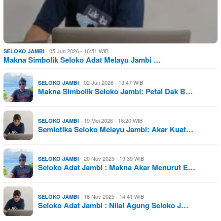
05 Jun 2026 - 16:51 WIB
SELOKO JAMBI
Makna Simbolik Seloko Adat Melayu Jambi …
02 Jun 2026 - 13:47 WIB
SELOKO JAMBI
Makna Simbolik Seloko Jambi: Petai Dak B…
19 Mei 2026 - 16:20 WIB
SELOKO JAMBI
Semiotika Seloko Melayu Jambi: Akar Kuat…
20 Nov 2025 - 19:39 WIB
SELOKO JAMBI
Seloko Adat Jambi : Makna Akar Menurut E…
16 Nov 2025 - 14:41 WIB
SELOKO JAMBI
Seloko Adat Jambi : Nilai Agung Seloko J…